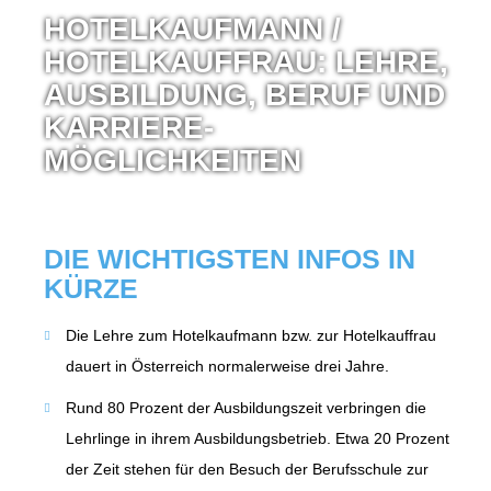
HOTEL­KAUF­MANN /
HOTEL­KAUF­FRAU: LEH­RE,
AUS­BIL­DUNG, BERUF UND
KARRIERE­­
MÖGLICHKEITEN
DIE WICH­TIGS­TEN INFOS IN
KÜR­ZE
Die Leh­re zum Hotel­kauf­mann bzw. zur Hotel­kauf­frau
dau­ert in Öster­reich nor­ma­ler­wei­se drei Jah­re.
Rund 80 Pro­zent der Aus­bil­dungs­zeit ver­brin­gen die
Lehr­lin­ge in ihrem Aus­bil­dungs­be­trieb. Etwa 20 Pro­zent
der Zeit ste­hen für den Besuch der Berufs­schu­le zur