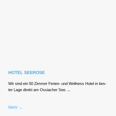
HOTEL SEEROSE
Wir sind ein 50 Zim­mer Feri­en- und Well­ness Hotel in bes­
ter Lage direkt am Ossia­cher See. ...
Mehr →