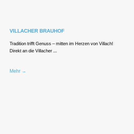
VILLACHER BRAUHOF
Tra­di­ti­on trifft Genuss – mit­ten im Her­zen von Vil­lach!
Direkt an die Vil­la­cher ...
Mehr →