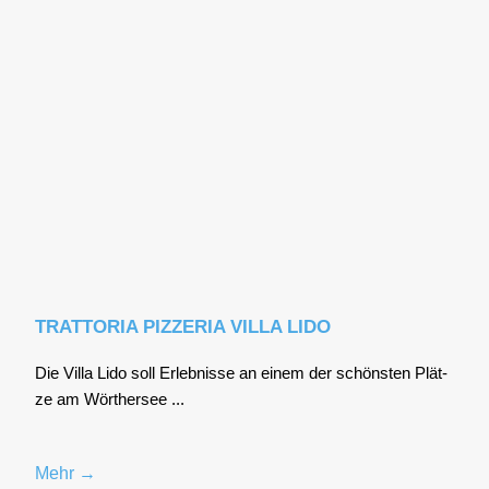
TRATTORIA PIZZERIA VILLA LIDO
Die Vil­la Lido soll Erleb­nis­se an einem der schöns­ten Plät­
ze am Wör­ther­see ...
Mehr →