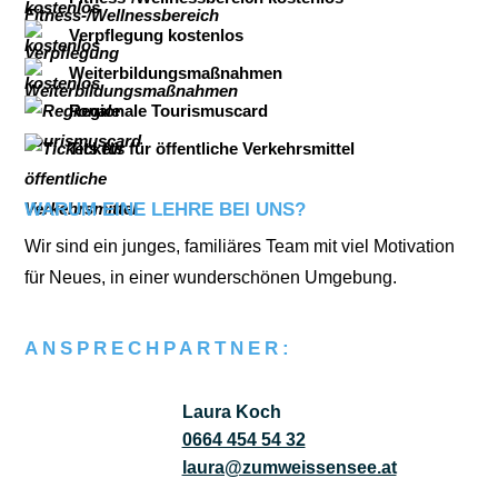
Verpflegung kostenlos
Weiterbildungsmaßnahmen
Regionale Tourismuscard
Tickets für öffentliche Verkehrsmittel
WARUM EINE LEHRE BEI UNS?
Wir sind ein jun­ges, fami­liä­res Team mit viel Moti­va­ti­on
für Neu­es, in einer wun­der­schö­nen Umge­bung.
ANSPRECHPARTNER:
Laura Koch
0664 454 54 32
laura@zumweissensee.at