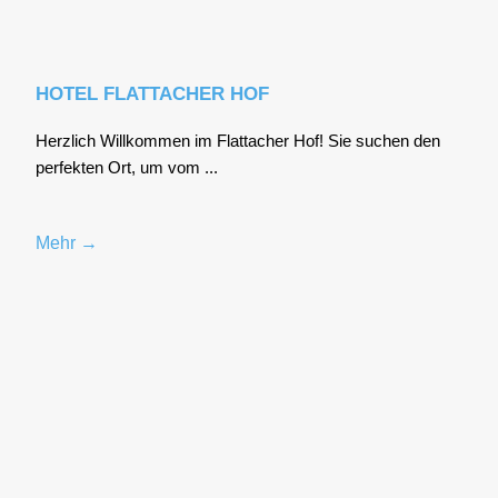
HOTEL FLATTACHER HOF
Herz­lich Will­kom­men im Flat­ta­cher Hof! Sie suchen den
per­fek­ten Ort, um vom ...
Mehr →