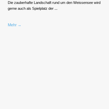
Die zau­ber­haf­te Land­schaft rund um den Weis­sen­see wird
ger­ne auch als Spiel­platz der ...
Mehr →