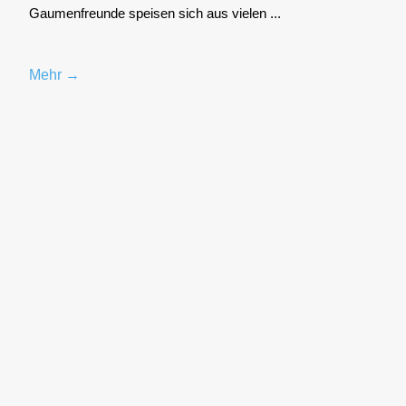
Gau­men­freun­de spei­sen sich aus vie­len ...
Mehr →