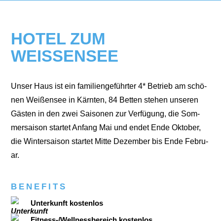
HOTEL ZUM
WEISSENSEE
Unser Haus ist ein fami­li­en­ge­führ­ter 4* Betrieb am schö­
nen Wei­ßen­see in Kärn­ten, 84 Bet­ten ste­hen unse­ren
Gäs­ten in den zwei Sai­so­nen zur Ver­fü­gung, die Som­
mer­sai­son star­tet Anfang Mai und endet Ende Okto­ber,
die Win­ter­sai­son star­tet Mit­te Dezem­ber bis Ende Febru­
ar.
BENEFITS
Unterkunft kostenlos
Fitness-/Wellnessbereich kostenlos