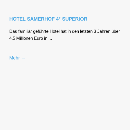
HOTEL SAMERHOF 4* SUPERIOR
Das fami­li­är geführ­te Hotel hat in den letz­ten 3 Jah­ren über
4,5 Mil­lio­nen Euro in ...
Mehr →