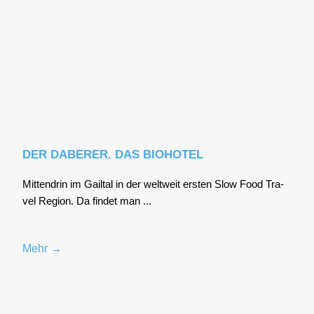
DER DABERER. DAS BIOHOTEL
Mit­ten­drin im Gail­tal in der welt­weit ers­ten Slow Food Tra­
vel Regi­on. Da fin­det man ...
Mehr →