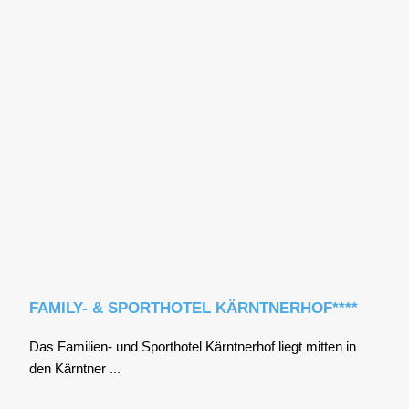
FAMILY- & SPORTHOTEL KÄRNTNERHOF****
Das Fami­li­en- und Sport­ho­tel Kärnt­ner­hof liegt mit­ten in
den Kärnt­ner ...