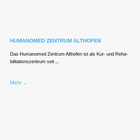
HUMANOMED ZENTRUM ALTHOFEN
Das Huma­no­med Zen­trum Alt­ho­fen ist als Kur- und Reha­
bi­li­ta­ti­ons­zen­trum seit ...
Mehr →