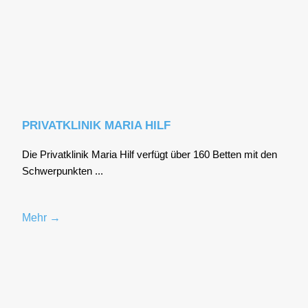
PRIVATKLINIK MARIA HILF
Die Pri­vat­kli­nik Maria Hilf ver­fügt über 160 Bet­ten mit den
Schwer­punk­ten ...
Mehr →