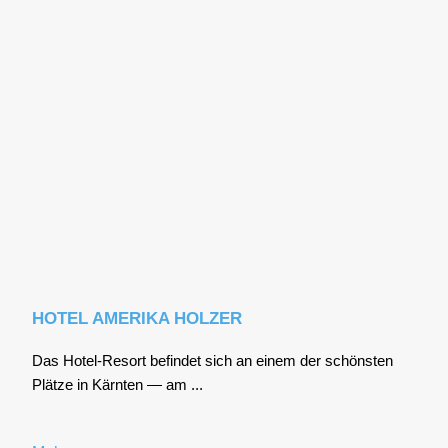
HOTEL AMERIKA HOLZER
Das Hotel-Resort befin­det sich an einem der schöns­ten
Plät­ze in Kärn­ten — am ...