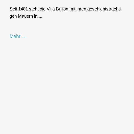
Seit 1481 steht die Vil­la Bul­fon mit ihren geschichts­träch­ti­
gen Mau­ern in ...
Mehr →