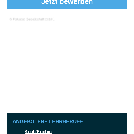
Jetzt bewerben
© Pulverer Gesellschaft m.b.H.
ANGEBOTENE LEHRBERUFE:
Koch/Köchin