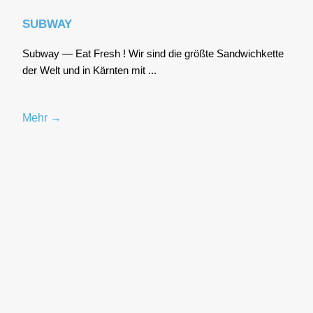
SUBWAY
Sub­way — Eat Fresh ! Wir sind die größ­te Sand­wich­ket­te
der Welt und in Kärn­ten mit ...
Mehr →