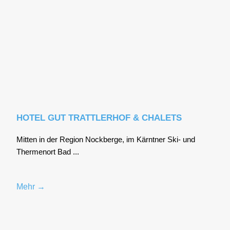
HOTEL GUT TRATTLERHOF & CHALETS
Mit­ten in der Regi­on Nock­ber­ge, im Kärnt­ner Ski- und
Ther­men­ort Bad ...
Mehr →