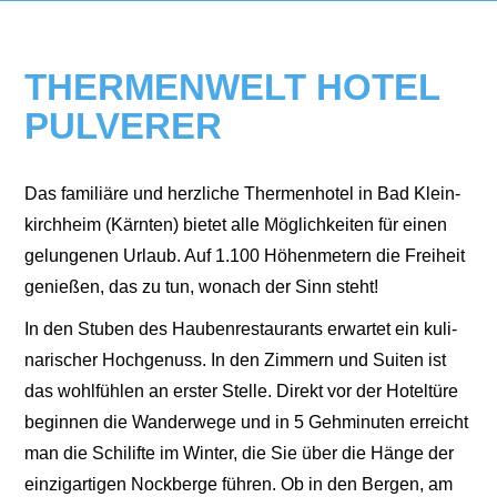
THERMENWELT HOTEL
PULVERER
Das fami­liä­re und herz­li­che Ther­men­ho­tel in Bad Klein­
kirch­heim (Kärn­ten) bie­tet alle Mög­lich­kei­ten für einen
gelun­ge­nen Urlaub. Auf 1.100 Höhen­me­tern die Frei­heit
genie­ßen, das zu tun, wonach der Sinn steht!
In den Stu­ben des Hau­ben­re­stau­rants erwar­tet ein kuli­
na­ri­scher Hoch­ge­nuss. In den Zim­mern und Sui­ten ist
das wohl­füh­len an ers­ter Stel­le. Direkt vor der Hotel­tü­re
begin­nen die Wan­der­we­ge und in 5 Geh­mi­nu­ten erreicht
man die Schi­lif­te im Win­ter, die Sie über die Hän­ge der
ein­zig­ar­ti­gen Nock­ber­ge füh­ren. Ob in den Ber­gen, am