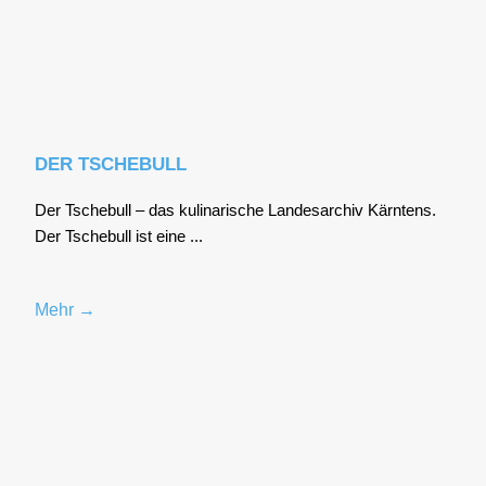
DER TSCHEBULL
Der Tsche­bull – das kuli­na­ri­sche Lan­des­ar­chiv Kärn­tens.
Der Tsche­bull ist eine ...
Mehr →