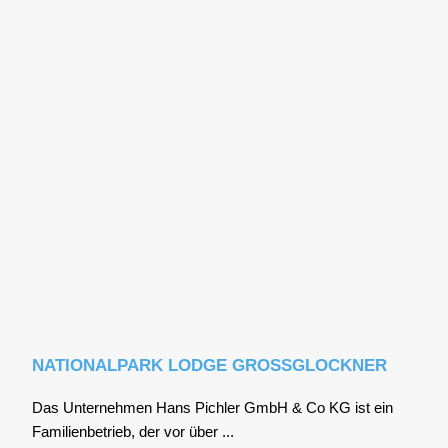
NATIONALPARK LODGE GROSSGLOCKNER
Das Unter­neh­men Hans Pich­ler GmbH & Co KG ist ein
Fami­li­en­be­trieb, der vor über ...