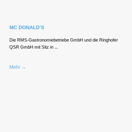
MC DONALD’S
Die RMS-Gas­tro­no­mie­be­trie­be GmbH und die Ring­ho­fer
QSR GmbH mit Sitz in ...
Mehr →