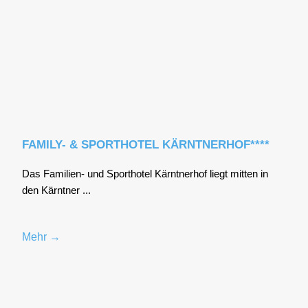
FAMILY- & SPORTHOTEL KÄRNTNERHOF****
Das Fami­li­en- und Sport­ho­tel Kärnt­ner­hof liegt mit­ten in
den Kärnt­ner ...
Mehr →