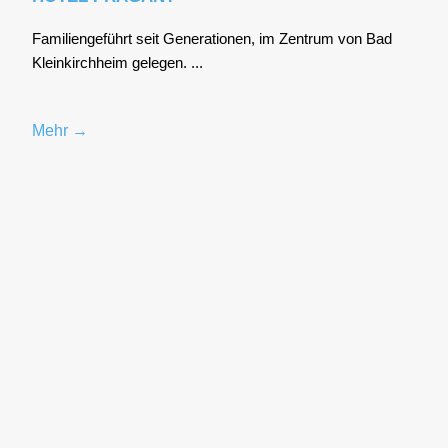
Fami­li­en­ge­führt seit Gene­ra­tio­nen, im Zen­trum von Bad
Klein­kirch­heim gele­gen. ...
Mehr →