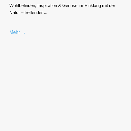
Wohl­be­fin­den, Inspi­ra­ti­on & Genuss im Ein­klang mit der
Natur – tref­fen­der ...
Mehr →