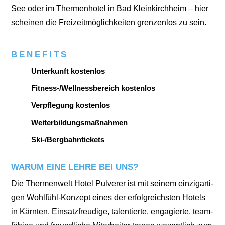
See oder im Ther­men­ho­tel in Bad Klein­kirch­heim – hier
schei­nen die Frei­zeit­mög­lich­kei­ten gren­zen­los zu sein.
BENEFITS
Unterkunft kostenlos
Fitness-/Wellnessbereich kostenlos
Verpflegung kostenlos
Weiterbildungsmaßnahmen
Ski-/Bergbahntickets
WARUM EINE LEHRE BEI UNS?
Die Ther­men­welt Hotel Pul­ve­rer ist mit sei­nem ein­zig­ar­ti­
gen Wohl­fühl-Kon­zept eines der erfolg­reichs­ten Hotels
in Kärn­ten. Ein­satz­freu­di­ge, talen­tier­te, enga­gier­te, team­