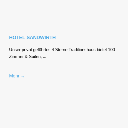
HOTEL SANDWIRTH
Unser pri­vat geführ­tes 4 Ster­ne Tra­di­ti­ons­haus bie­tet 100
Zim­mer & Sui­ten, ...
Mehr →