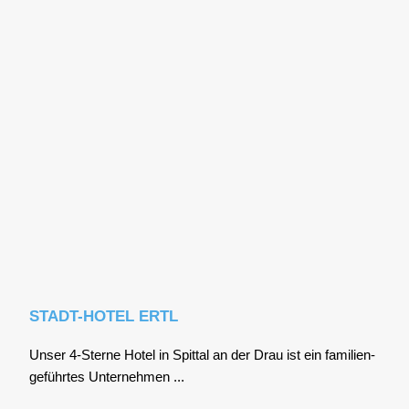
STADT-HOTEL ERTL
Unser 4‑Sterne Hotel in Spit­tal an der Drau ist ein fami­li­en­
ge­führ­tes Unter­neh­men ...