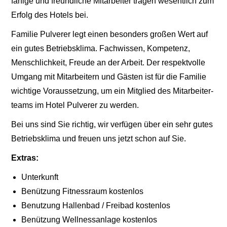
fä­hi­ge und freund­li­che Mit­ar­bei­ter tra­gen wesent­lich zum
Erfolg des Hotels bei.
Fami­lie Pul­ve­rer legt einen beson­ders gro­ßen Wert auf
ein gutes Betriebs­kli­ma. Fach­wis­sen, Kom­pe­tenz,
Mensch­lich­keit, Freu­de an der Arbeit. Der respekt­vol­le
Umgang mit Mit­ar­bei­tern und Gäs­ten ist für die Fami­lie
wich­ti­ge Vor­aus­set­zung, um ein Mit­glied des Mit­ar­bei­ter­
teams im Hotel Pul­ve­rer zu wer­den.
Bei uns sind Sie rich­tig, wir ver­fü­gen über ein sehr gutes
Betriebs­kli­ma und freu­en uns jetzt schon auf Sie.
Extras:
Unter­kunft
Benüt­zung Fit­ness­raum kos­ten­los
Benut­zung Hal­len­bad / Frei­bad kos­ten­los
Benüt­zung Well­ness­an­la­ge kos­ten­los