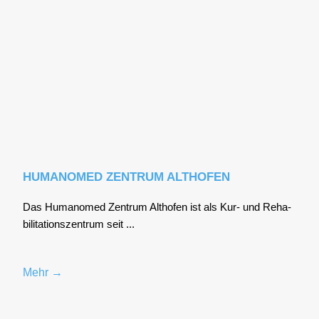
HUMANOMED ZENTRUM ALTHOFEN
Das Huma­no­med Zen­trum Alt­ho­fen ist als Kur- und Reha­
bi­li­ta­ti­ons­zen­trum seit ...
Mehr →