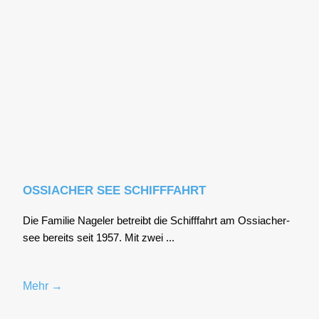
OSSIACHER SEE SCHIFFFAHRT
Die Fami­lie Nage­l­er betreibt die Schiff­fahrt am Ossia­cher­
see bereits seit 1957. Mit zwei ...
Mehr →