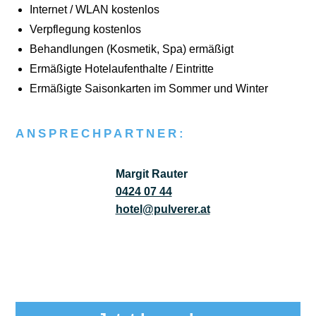
Inter­net / WLAN kos­ten­los
Ver­pfle­gung kos­ten­los
Behand­lun­gen (Kos­me­tik, Spa) ermä­ßigt
Ermä­ßig­te Hotel­auf­ent­hal­te / Ein­trit­te
Ermä­ßig­te Sai­son­kar­ten im Som­mer und Win­ter
ANSPRECHPARTNER:
Margit Rauter
0424 07 44
hotel@pulverer.at