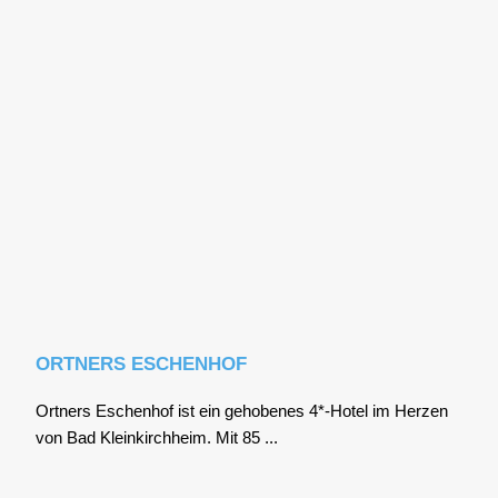
ORTNERS ESCHENHOF
Ort­ners Eschen­hof ist ein geho­be­nes 4*-Hotel im Her­zen
von Bad Klein­kirch­heim. Mit 85 ...