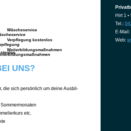
Privatb
Hirt 1 
Tel.:
04
Wäscheservice
E-Mail:
Verpflegung kostenlos
Web:
w
Weiterbildungsmaßnahmen
EI UNS?
er, die sich per­sön­lich um dei­ne Aus­bil­
n Som­mer­mo­na­ten
­me­lier­kurs etc.
k­te