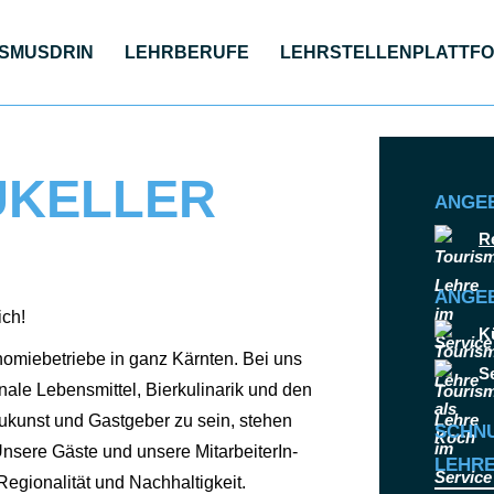
S­MUS­DRIN
LEHR­BE­RU­FE
LEHR­STEL­LEN­PLATT­F
UKELLER
© Privatbrauerei H
ANGE
R
ANGEB
ich!
K
o­no­mie­be­trie­be in ganz Kärn­ten. Bei uns
S
a­le Lebens­mit­tel, Bier­ku­li­na­rik und den
kunst und Gast­ge­ber zu sein, ste­hen
SCHN
e­re Gäs­te und unse­re Mit­ar­bei­te­rIn­
LEHRE
gio­na­li­tät und Nach­hal­tig­keit.