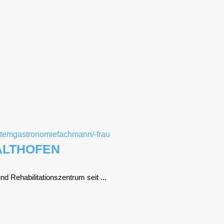
ALTHOFEN
eha­bi­li­ta­ti­ons­zen­trum seit ...