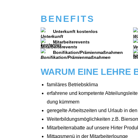
BENEFITS
Unterkunft kostenlos
Mitarbeiterevents
Bonifikation/Prämienmaßnahmen
WARUM EINE LEHRE B
famil­ä­res Betriebs­kli­ma
erfah­re­ne und kom­pe­ten­te Abtei­lungs­lei­t
dung küm­mern
gere­gel­te Arbeits­zei­ten und Urlaub in de
Wei­ter­bil­dungs­mög­lich­kei­ten z.B. Bier­som
Mit­ar­bei­ter­ra­bat­te auf unse­re Hirter Pro­du
Mit­tags­me­nü in der Mit­ar­bei­ter­lounge