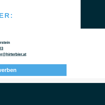
ER:
rstein
03
er@hirterbier.at
werben