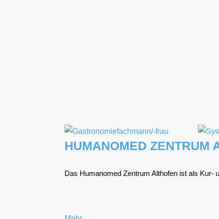
HUMANOMED ZENTRUM 
Das Huma­no­med Zen­trum Alt­ho­fen ist als Kur- und R
Mehr →