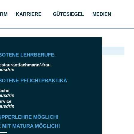
ORM
KAR­RIE­RE
GÜTE­SIE­GEL
MEDI­EN
irt Vertrieb GmbH
BOTENE LEHRBERUFE:
estaurantfachmann/-frau
OTENE PFLICHTPRAKTIKA:
üche
ervice
UPPERLEHRE MÖGLICH!
 MIT MATURA MÖGLICH!