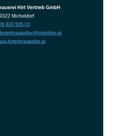
rauerei Hirt Vertrieb GmbH
• 9322 Micheldorf
26 820 505 03
hirterbraukeller@hirterbier.at
ww.hirterbraukeller.at