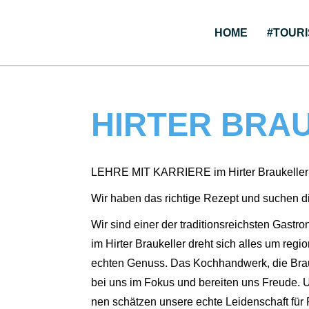
HOME
#TOU­RI
HIRTER BRA
LEHRE MIT KARRIERE im Hirter Brau­kel­ler
Wir haben das rich­ti­ge Rezept und suchen d
Wir sind einer der tra­di­ti­ons­reichs­ten Gas­tr
im Hirter Brau­kel­ler dreht sich alles um regio­n
ech­ten Genuss. Das Koch­hand­werk, die Brau­
bei uns im Fokus und berei­ten uns Freu­de. Uns
nen schät­zen unse­re ech­te Lei­den­schaft für Re