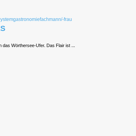
LS
 das Wör­ther­see-Ufer. Das Flair ist ...