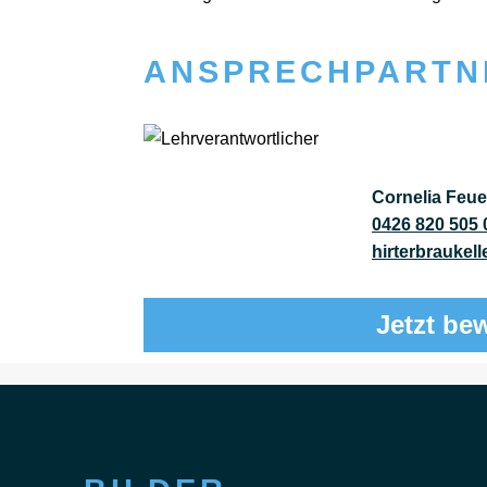
ANSPRECHPARTN
Cornelia Feue
0426 820 505 
hirterbraukell
Jetzt be