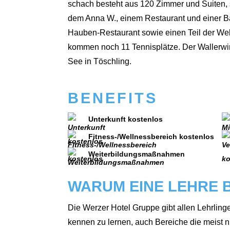
schach besteht aus 120 Zim­mer und Sui­ten, 
dem Anna W., einem Restau­rant und einer B
Hau­ben-Restau­rant sowie einen Teil der Well­
kom­men noch 11 Ten­nis­plät­ze. Der Wal­ler­wi
See in Tösch­ling.
BENEFITS
Unterkunft kostenlos
Fitness-/Wellnessbereich kostenlos
Weiterbildungsmaßnahmen
WARUM EINE LEHRE B
Die Wer­zer Hotel Grup­pe gibt allen Lehr­lin­ge
ken­nen zu ler­nen, auch Berei­che die meist n