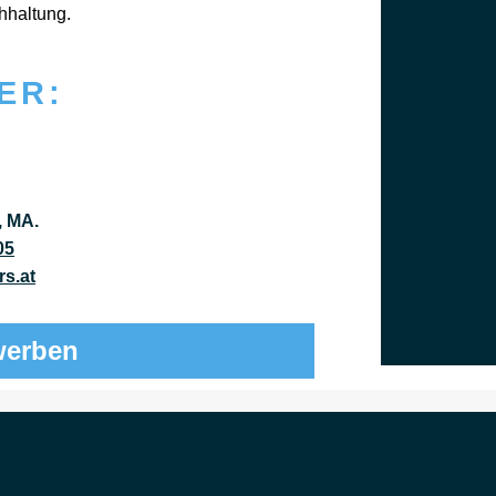
­hal­tung.
ER:
, MA.
05
s.at
werben