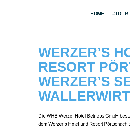
HOME
#TOU­RI
WERZER’S H
RESORT PÖR
WERZER’S S
WALLERWIR
Die WHB Wer­zer Hotel Betriebs GmbH besteht
dem Werzer’s Hotel und Resort Pört­schach so