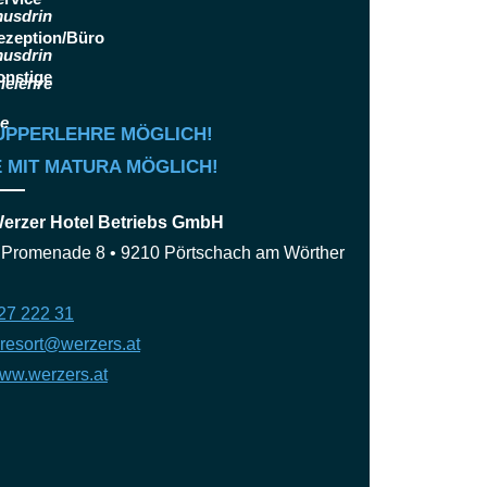
ezeption/Büro
onstige
UPPERLEHRE MÖGLICH!
 MIT MATURA MÖGLICH!
rzer Hotel Betriebs GmbH
 Promenade 8 • 9210 Pörtschach am Wörther
27 222 31
resort@werzers.at
ww.werzers.at