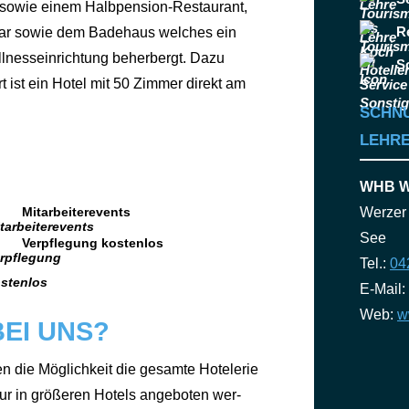
sowie einem Halb­pen­si­on-Restau­rant,
R
ar sowie dem Bade­haus wel­ches ein
ness­ein­rich­tung beher­bergt. Dazu
S
rt ist ein Hotel mit 50 Zim­mer direkt am
SCHN
LEHRE
WHB We
Mitarbeiterevents
Werzer
See
Verpflegung kostenlos
Tel.:
04
E-Mail:
Web:
w
EI UNS?
n die Mög­lich­keit die gesam­te Hotele­rie
ur in grö­ße­ren Hotels ange­bo­ten wer­