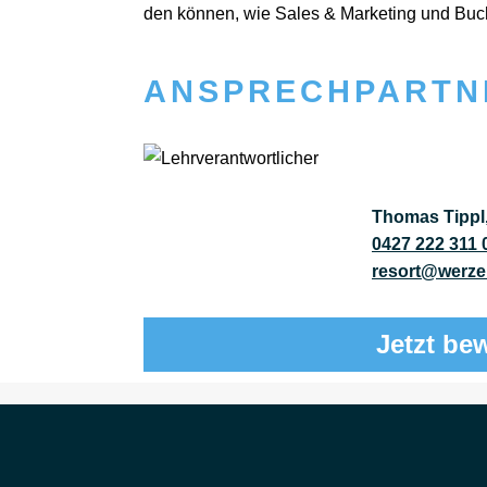
den kön­nen, wie Sales & Mar­ke­ting und Buch
ANSPRECHPARTN
Thomas Tippl
0427 222 311 
resort@werzer
Jetzt be