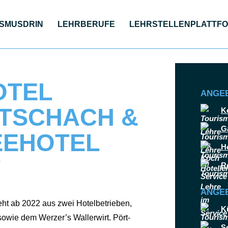
S­MUS­DRIN
LEHR­BE­RU­FE
LEHR­STEL­LEN­PLATT­F
OTEL
© WHB Werzer Hot
ANGE
TSCHACH &
K
G
EEHOTEL
H
T
R
ANGEB
 ab 2022 aus zwei Hotel­be­trie­ben,
K
wie dem Werzer’s Wal­ler­wirt. Pört­
S