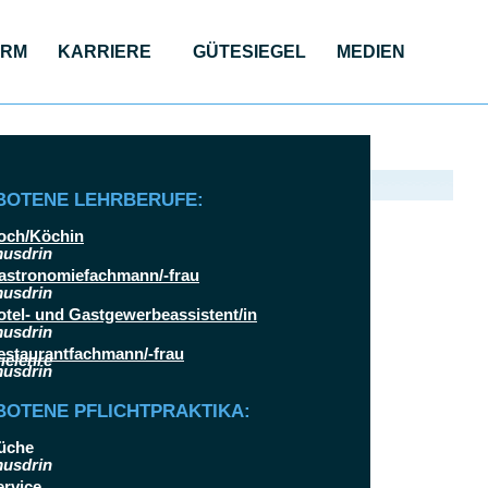
ORM
KAR­RIE­RE
GÜTE­SIE­GEL
MEDI­EN
el Betriebs GmbH
BOTENE LEHRBERUFE:
och/Köchin
astronomiefachmann/-frau
otel- und Gastgewerbeassistent/in
estaurantfachmann/-frau
OTENE PFLICHTPRAKTIKA:
üche
ervice