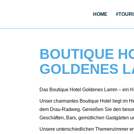
HOME
#TOU­RI
BOUTIQUE H
GOLDENES 
Das Bou­tique Hotel Gol­de­nes Lamm – ein Ha
Unser char­man­tes Bou­tique Hotel liegt im Her
dem Drau-Rad­weg. Genie­ßen Sie den beson­d
Geschäf­ten, Bars, gemüt­li­chen Gast­gär­ten 
Unse­re unter­schied­li­chen The­men­zim­mer 