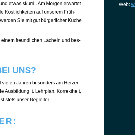
nd und etwas skur­ril. Am Mor­gen erwar­tet
Web:
w
­le Köst­lich­kei­ten auf unse­rem Früh­
wer­den Sie mit gut bür­ger­li­cher Küche
it einem freund­li­chen Lächeln und bes­
EI UNS?
it vie­len Jah­ren beson­ders am Her­zen.
e Aus­bil­dung lt. Lehr­plan. Kor­rekt­heit,
st stets unser Beglei­ter.
ER: