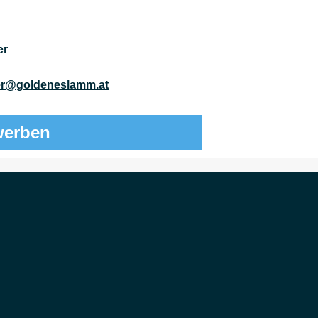
er
her@goldeneslamm.at
werben