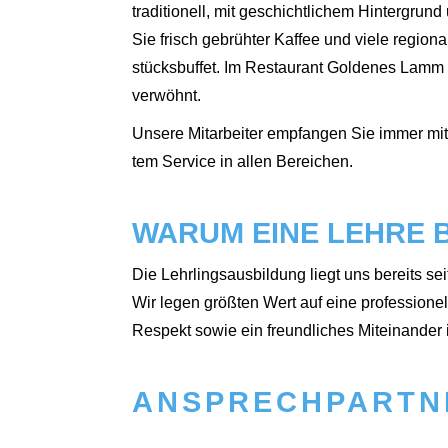
tra­di­tio­nell, mit geschicht­li­chem Hin­ter­gru
Sie frisch gebrüh­ter Kaf­fee und vie­le regio­na
stücks­buf­fet. Im Restau­rant Gol­de­nes Lamm 
ver­wöhnt.
Unse­re Mit­ar­bei­ter emp­fan­gen Sie immer m
tem Ser­vice in allen Berei­chen.
WARUM EINE LEHRE B
Die Lehr­lings­aus­bil­dung liegt uns bereits se
Wir legen größ­ten Wert auf eine pro­fes­sio­nel­l
Respekt sowie ein freund­li­ches Mit­ein­an­der i
ANSPRECHPARTN