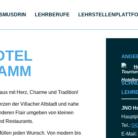
S­MUS­DRIN
LEHR­BE­RU­FE
LEHR­STEL­LEN­PLATT­F
OTEL
© JNO Hotelbetri
ANGE
LAMM
H
SCHN
LEHRE
us mit Herz, Charme und Tra­di­ti­on!
­zen der Vil­la­cher Alt­stadt und nahe
JNO Ho
e­ren Flair umge­ben von klei­nen
Hauptpl
und Restau­rants.
Tel.:
04
erfül­len jeden Wunsch. Von modern bis
E-Mail: