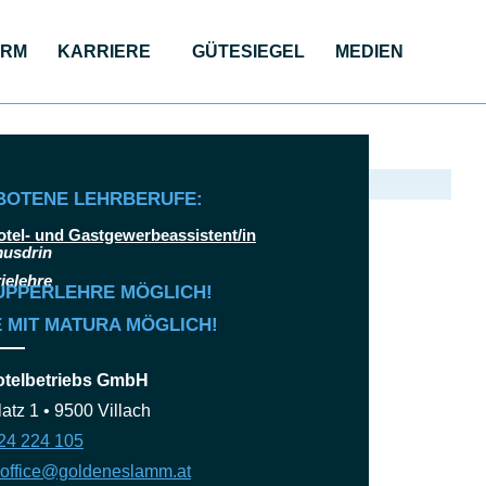
ORM
KAR­RIE­RE
GÜTE­SIE­GEL
MEDI­EN
ebs GmbH
BOTENE LEHRBERUFE:
otel- und Gastgewerbeassistent/in
UPPERLEHRE MÖGLICH!
 MIT MATURA MÖGLICH!
telbetriebs GmbH
atz 1 • 9500 Villach
24 224 105
office@goldeneslamm.at