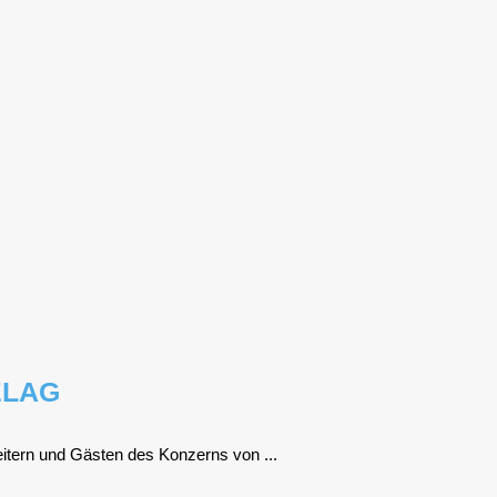
ELAG
ei­tern und Gäs­ten des Kon­zerns von ...