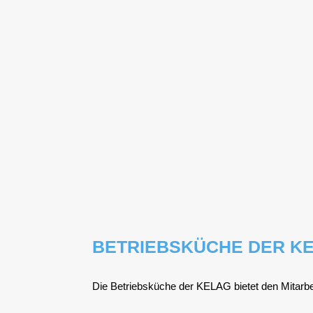
BETRIEBSKÜCHE DER K
Die Betriebs­kü­che der KELAG bie­tet den Mit­ar­b