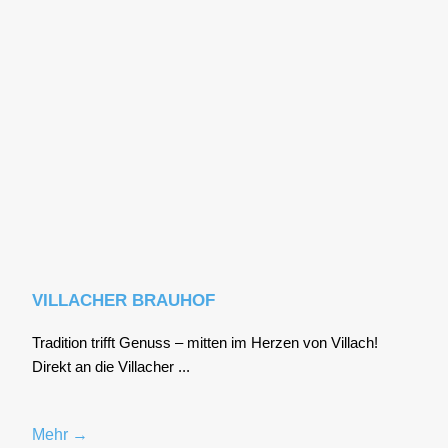
VILLACHER BRAUHOF
Tra­di­ti­on trifft Genuss – mit­ten im Her­zen von Vil­lach!
Direkt an die Vil­la­cher ...
Mehr →