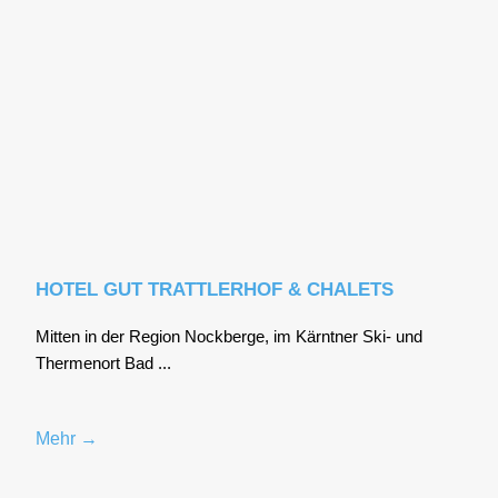
HOTEL GUT TRATTLERHOF & CHALETS
Mit­ten in der Regi­on Nock­ber­ge, im Kärnt­ner Ski- und
Ther­men­ort Bad ...
Mehr →