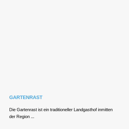
GARTENRAST
Die Gar­ten­rast ist ein tra­di­tio­nel­ler Land­gast­hof inmit­ten
der Regi­on ...