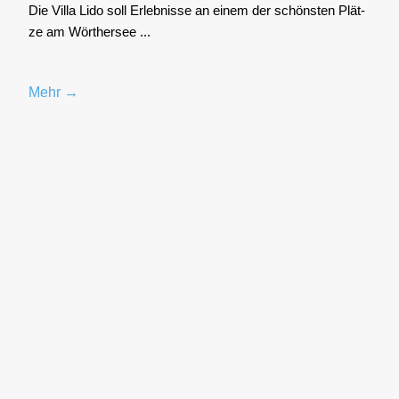
Die Vil­la Lido soll Erleb­nis­se an einem der schöns­ten Plät­
ze am Wör­ther­see ...
Mehr →