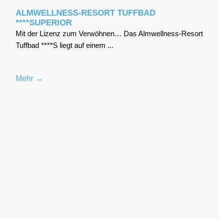
ALMWELLNESS-RESORT TUFFBAD
****SUPERIOR
Mit der Lizenz zum Ver­wöh­nen… Das Alm­well­ness-Resort
Tuff­bad ****S liegt auf einem ...
Mehr →