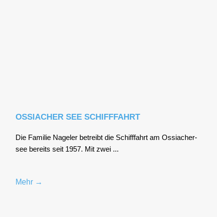
OSSIACHER SEE SCHIFFFAHRT
Die Fami­lie Nage­l­er betreibt die Schiff­fahrt am Ossia­cher­
see bereits seit 1957. Mit zwei ...
Mehr →