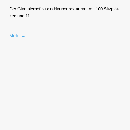
Der Glan­tal­er­hof ist ein Hau­ben­re­stau­rant mit 100 Sitz­plät­
zen und 11 ...
Mehr →