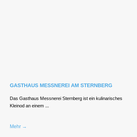
GASTHAUS MESSNEREI AM STERNBERG
Das Gast­haus Mess­ne­rei Stern­berg ist ein kuli­na­ri­sches
Klein­od an einem ...
Mehr →