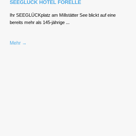
SEEGLÜCK HOTEL FORELLE
Ihr SEE­GLÜCK­platz am Mill­stät­ter See blickt auf eine
bereits mehr als 145-jäh­ri­ge ...
Mehr →