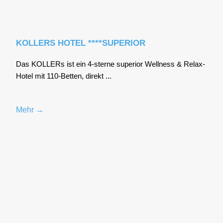
KOLLERS HOTEL ****SUPERIOR
Das KOL­LERs ist ein 4‑sterne supe­ri­or Well­ness & Relax-
Hotel mit 110-Bet­ten, direkt ...
Mehr →