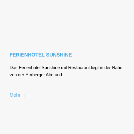
FERIENHOTEL SUNSHINE
Das Feri­en­ho­tel Suns­hi­ne mit Restau­rant liegt in der Nähe
von der Ember­ger Alm und ...
Mehr →