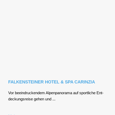
FALKENSTEINER HOTEL & SPA CARINZIA
Vor beein­dru­cken­dem Alpen­pan­ora­ma auf sport­li­che Ent­
de­ckungs­rei­se gehen und ...