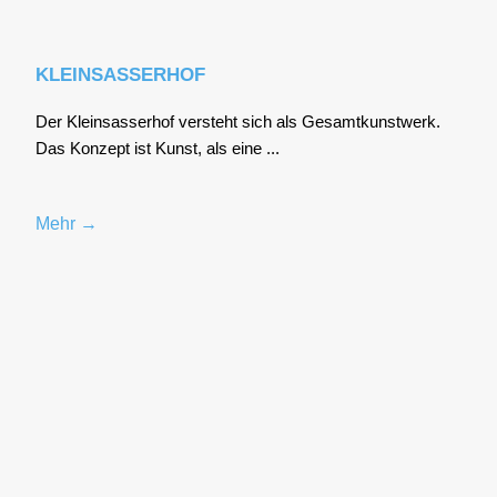
KLEINSASSERHOF
Der Klein­sas­ser­hof ver­steht sich als Gesamt­kunst­werk.
Das Kon­zept ist Kunst, als eine ...
Mehr →