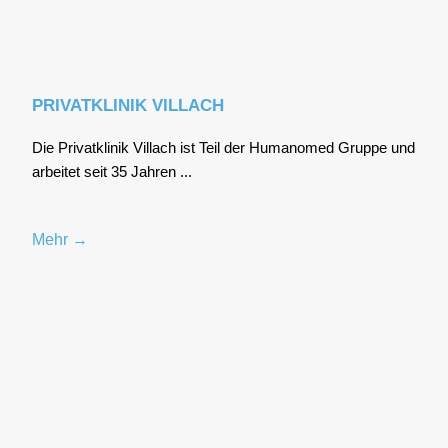
PRIVATKLINIK VILLACH
Die Pri­vat­kli­nik Vil­lach ist Teil der Huma­no­med Grup­pe und
arbei­tet seit 35 Jah­ren ...
Mehr →