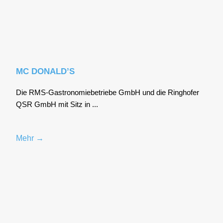
MC DONALD’S
Die RMS-Gas­tro­no­mie­be­trie­be GmbH und die Ring­ho­fer
QSR GmbH mit Sitz in ...
Mehr →