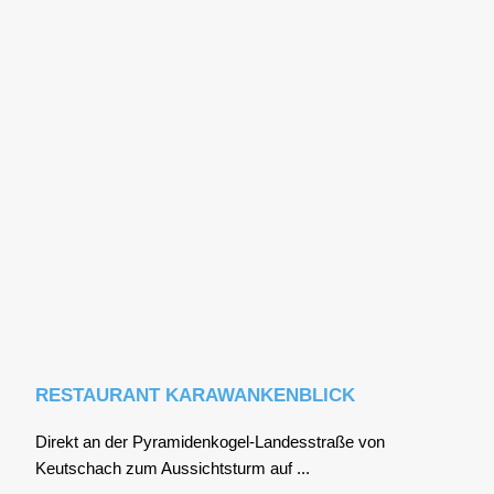
RESTAURANT KARAWANKENBLICK
Direkt an der Pyra­mi­den­ko­gel-Lan­des­stra­ße von
Keutschach zum Aus­sichts­turm auf ...