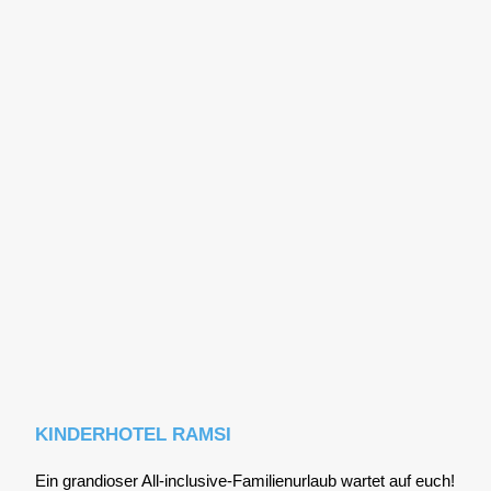
KINDERHOTEL RAMSI
Ein gran­dio­ser All-inclu­si­ve-Fami­li­en­ur­laub war­tet auf euch!