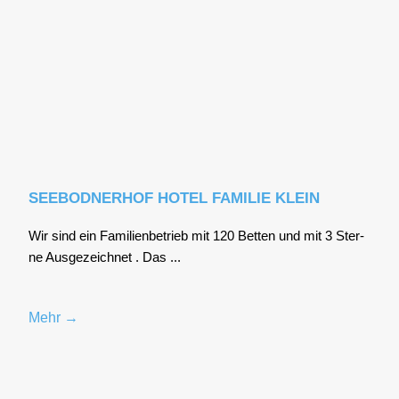
SEEBODNERHOF HOTEL FAMILIE KLEIN
Wir sind ein Fami­li­en­be­trieb mit 120 Bet­ten und mit 3 Ster­
ne Aus­ge­zeich­net . Das ...
Mehr →