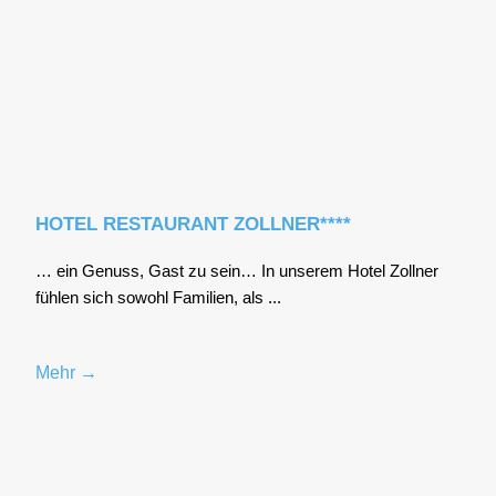
HOTEL RESTAURANT ZOLLNER****
… ein Genuss, Gast zu sein… In unse­rem Hotel Zoll­ner
füh­len sich sowohl Fami­li­en, als ...
Mehr →