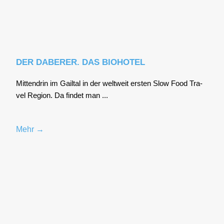
DER DABERER. DAS BIOHOTEL
Mit­ten­drin im Gail­tal in der welt­weit ers­ten Slow Food Tra­
vel Regi­on. Da fin­det man ...
Mehr →