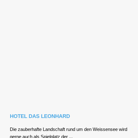
HOTEL DAS LEONHARD
Die zau­ber­haf­te Land­schaft rund um den Weis­sen­see wird
ger­ne auch als Spiel­platz der ...