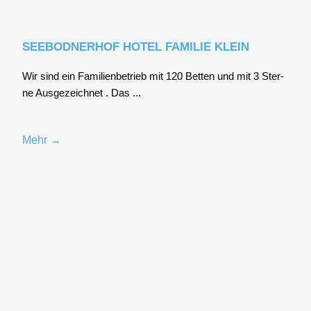
SEEBODNERHOF HOTEL FAMILIE KLEIN
Wir sind ein Fami­li­en­be­trieb mit 120 Bet­ten und mit 3 Ster­
ne Aus­ge­zeich­net . Das ...
Mehr →