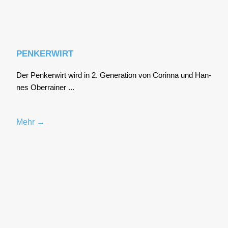
PENKERWIRT
Der Pen­ker­wirt wird in 2. Gene­ra­ti­on von Corin­na und Han­
nes Ober­rai­ner ...
Mehr →