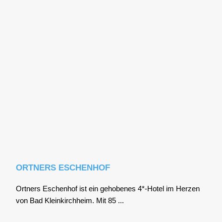
ORTNERS ESCHENHOF
Ort­ners Eschen­hof ist ein geho­be­nes 4*-Hotel im Her­zen
von Bad Klein­kirch­heim. Mit 85 ...