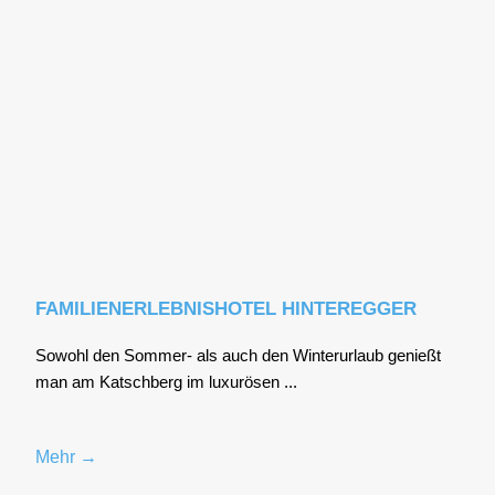
FAMILIENERLEBNISHOTEL HINTEREGGER
Sowohl den Som­mer- als auch den Win­ter­ur­laub genießt
man am Katsch­berg im luxu­rö­sen ...
Mehr →