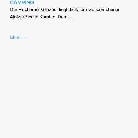
CAMPING
Der Fischer­hof Glinz­ner liegt direkt am wun­der­schö­nen
Afrit­zer See in Kärn­ten. Dem ...
Mehr →