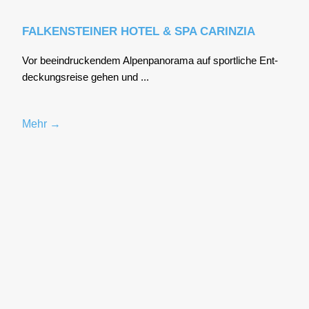
FALKENSTEINER HOTEL & SPA CARINZIA
Vor beein­dru­cken­dem Alpen­pan­ora­ma auf sport­li­che Ent­
de­ckungs­rei­se gehen und ...
Mehr →