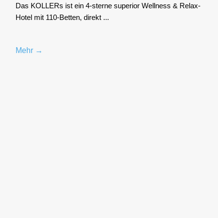
Das KOL­LERs ist ein 4‑sterne supe­ri­or Well­ness & Relax-
Hotel mit 110-Bet­ten, direkt ...
Mehr →