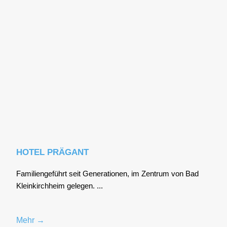
HOTEL PRÄGANT
Fami­li­en­ge­führt seit Gene­ra­tio­nen, im Zen­trum von Bad
Klein­kirch­heim gele­gen. ...
Mehr →