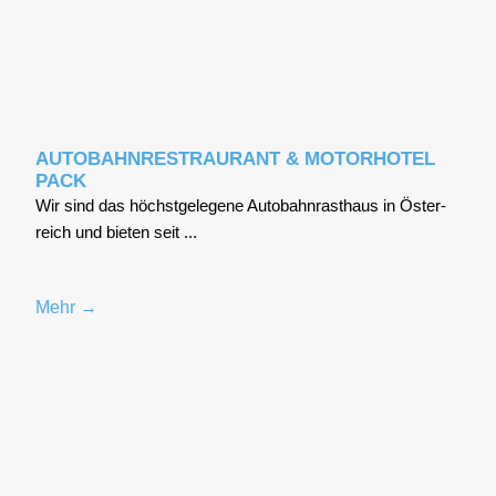
AUTOBAHNRESTRAURANT & MOTORHOTEL
PACK
Wir sind das höchst­ge­le­ge­ne Auto­bahn­r­ast­haus in Öster­
reich und bie­ten seit ...
Mehr →