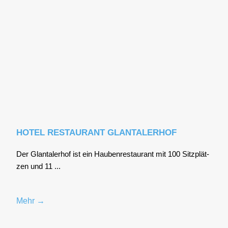
HOTEL RESTAURANT GLANTALERHOF
Der Glan­tal­er­hof ist ein Hau­ben­re­stau­rant mit 100 Sitz­plät­
zen und 11 ...
Mehr →