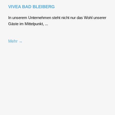
VIVEA BAD BLEIBERG
In unse­rem Unter­neh­men steht nicht nur das Wohl unse­rer
Gäs­te im Mit­tel­punkt, ...
Mehr →