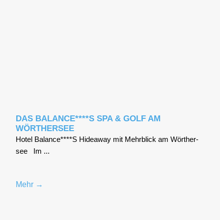
DAS BALANCE****S SPA & GOLF AM
WÖRTHERSEE
Hotel Balance****S Hidea­way mit Mehr­blick am Wör­ther­
see Im ...
Mehr →