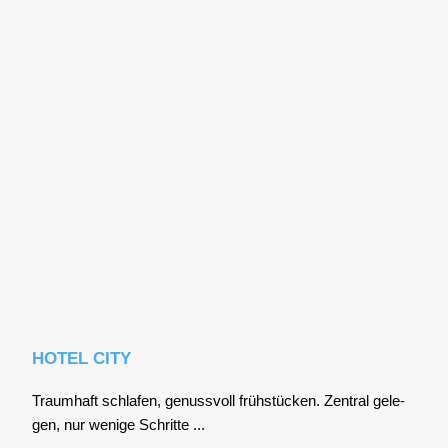
HOTEL CITY
Traum­haft schla­fen, genuss­voll früh­stü­cken. Zen­tral gele­
gen, nur weni­ge Schrit­te ...