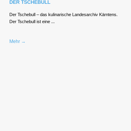
DER TSCHEBULL
Der Tsche­bull – das kuli­na­ri­sche Lan­des­ar­chiv Kärn­tens.
Der Tsche­bull ist eine ...
Mehr →