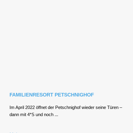
FAMILIENRESORT PETSCHNIGHOF
Im April 2022 öff­net der Pet­sch­nig­hof wie­der sei­ne Türen –
dann mit 4*S und noch ...