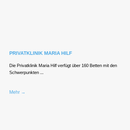
PRIVATKLINIK MARIA HILF
Die Pri­vat­kli­nik Maria Hilf ver­fügt über 160 Bet­ten mit den
Schwer­punk­ten ...
Mehr →