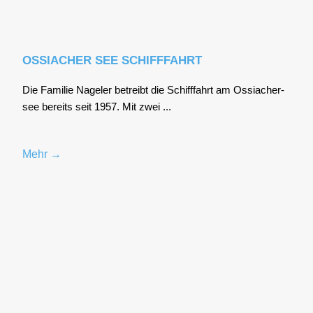
OSSIACHER SEE SCHIFFFAHRT
Die Fami­lie Nage­l­er betreibt die Schiff­fahrt am Ossia­cher­
see bereits seit 1957. Mit zwei ...
Mehr →