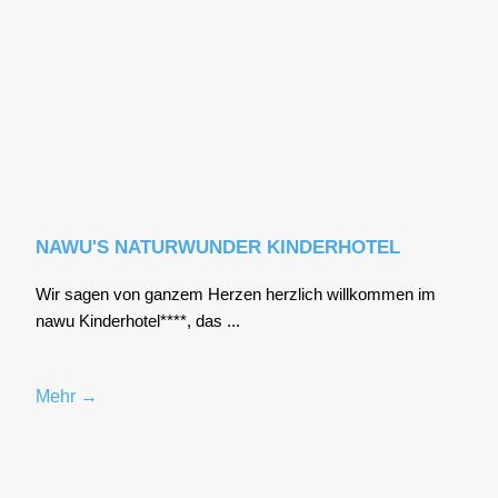
NAWU'S NATURWUNDER KINDERHOTEL
Wir sagen von gan­zem Her­zen herz­lich will­kom­men im
nawu Kin­der­ho­tel****, das ...
Mehr →