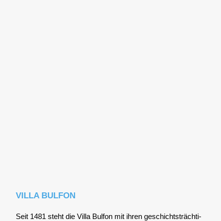
VILLA BULFON
Seit 1481 steht die Vil­la Bul­fon mit ihren geschichts­träch­ti­