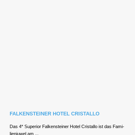
FALKENSTEINER HOTEL CRISTALLO
Das 4* Supe­ri­or Fal­ken­stei­ner Hotel Cris­tal­lo ist das Fami­
li­en­ju­wel am ...