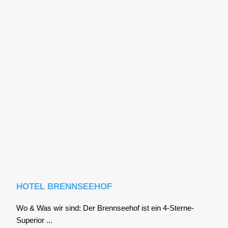
HOTEL BRENNSEEHOF
Wo & Was wir sind: Der Brenn­see­hof ist ein 4‑S­ter­ne-
Supe­ri­or ...