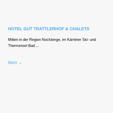
HOTEL GUT TRATTLERHOF & CHALETS
Mit­ten in der Regi­on Nock­ber­ge, im Kärnt­ner Ski- und
Ther­men­ort Bad ...
Mehr →