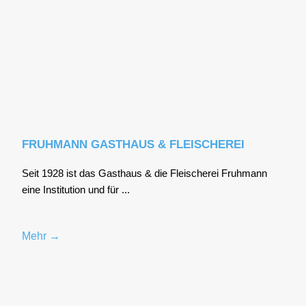
FRUHMANN GASTHAUS & FLEISCHEREI
Seit 1928 ist das Gast­haus & die Flei­sche­rei Fruh­mann
eine Insti­tu­ti­on und für ...
Mehr →