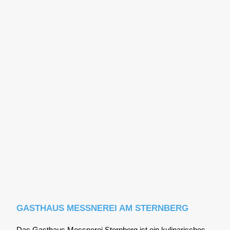
GASTHAUS MESSNEREI AM STERNBERG
Das Gast­haus Mess­ne­rei Stern­berg ist ein kuli­na­ri­sches