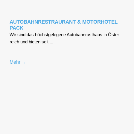
AUTOBAHNRESTRAURANT & MOTORHOTEL
PACK
Wir sind das höchst­ge­le­ge­ne Auto­bahn­r­ast­haus in Öster­
reich und bie­ten seit ...
Mehr →