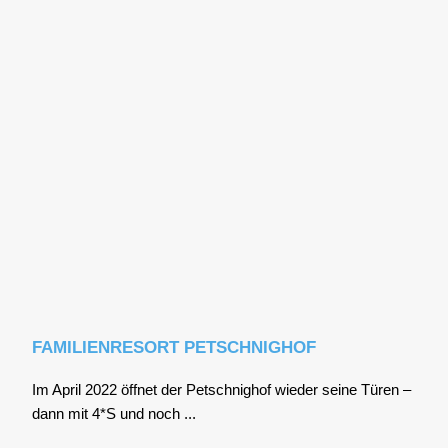
FAMILIENRESORT PETSCHNIGHOF
Im April 2022 öff­net der Pet­sch­nig­hof wie­der sei­ne Türen –
dann mit 4*S und noch ...