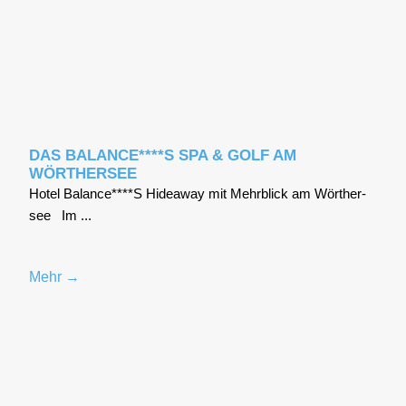
DAS BALANCE****S SPA & GOLF AM
WÖRTHERSEE
Hotel Balance****S Hidea­way mit Mehr­blick am Wör­ther­
see Im ...
Mehr →