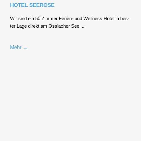
HOTEL SEEROSE
Wir sind ein 50 Zim­mer Feri­en- und Well­ness Hotel in bes­
ter Lage direkt am Ossia­cher See. ...
Mehr →