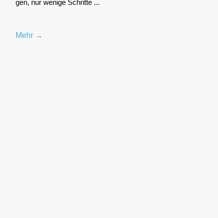
gen, nur weni­ge Schrit­te ...
Mehr →