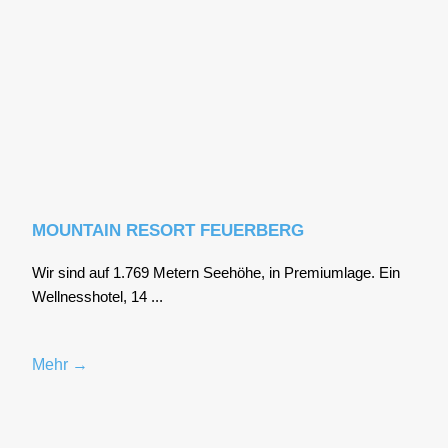
MOUNTAIN RESORT FEUERBERG
Wir sind auf 1.769 Metern See­hö­he, in Pre­mi­um­la­ge. Ein
Well­ness­ho­tel, 14 ...
Mehr →