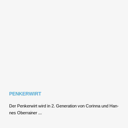
PENKERWIRT
Der Pen­ker­wirt wird in 2. Gene­ra­ti­on von Corin­na und Han­
nes Ober­rai­ner ...