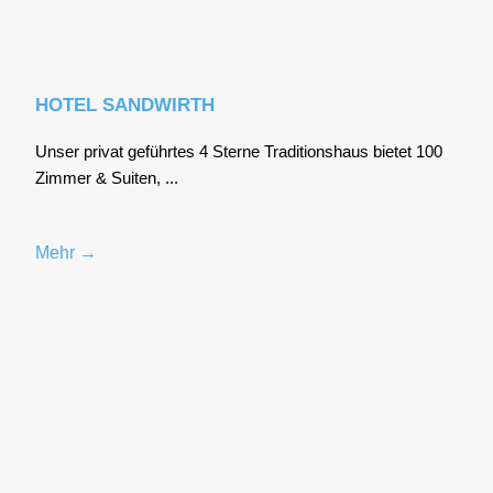
HOTEL SANDWIRTH
Unser pri­vat geführ­tes 4 Ster­ne Tra­di­ti­ons­haus bie­tet 100
Zim­mer & Sui­ten, ...
Mehr →