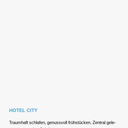
HOTEL CITY
Traum­haft schla­fen, genuss­voll früh­stü­cken. Zen­tral gele­