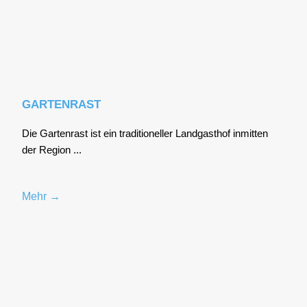
GARTENRAST
Die Gar­ten­rast ist ein tra­di­tio­nel­ler Land­gast­hof inmit­ten
der Regi­on ...
Mehr →