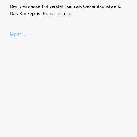
Der Klein­sas­ser­hof ver­steht sich als Gesamt­kunst­werk.
Das Kon­zept ist Kunst, als eine ...
Mehr →