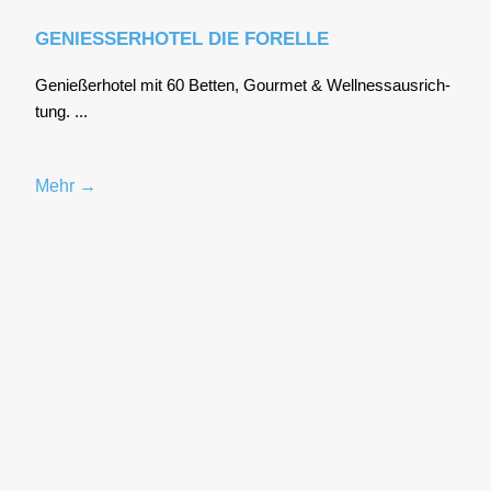
GENIESSERHOTEL DIE FORELLE
Genie­ßer­ho­tel mit 60 Bet­ten, Gour­met & Well­ness­aus­rich­
tung. ...
Mehr →