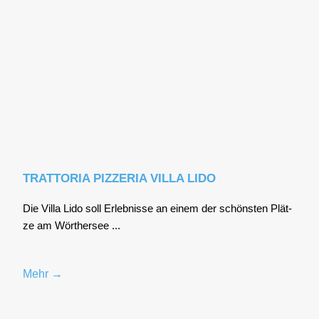
TRATTORIA PIZZERIA VILLA LIDO
Die Vil­la Lido soll Erleb­nis­se an einem der schöns­ten Plät­
ze am Wör­ther­see ...
Mehr →