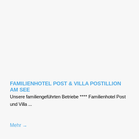
FAMILIENHOTEL POST & VILLA POSTILLION
AM SEE
Unse­re fami­li­en­ge­führ­ten Betrie­be **** Fami­li­en­ho­tel Post
und Vil­la ...
Mehr →