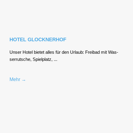
HOTEL GLOCKNERHOF
Unser Hotel bie­tet alles für den Urlaub: Frei­bad mit Was­
ser­rut­sche, Spiel­platz, ...
Mehr →