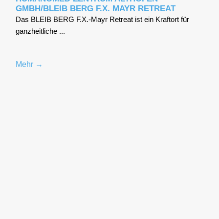
GMBH/BLEIB BERG F.X. MAYR RETREAT
Das BLEIB BERG F.X.-Mayr Retre­at ist ein Kraft­ort für
ganz­heit­li­che ...
Mehr →