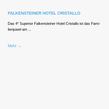
FALKENSTEINER HOTEL CRISTALLO
Das 4* Supe­ri­or Fal­ken­stei­ner Hotel Cris­tal­lo ist das Fami­
li­en­ju­wel am ...
Mehr →