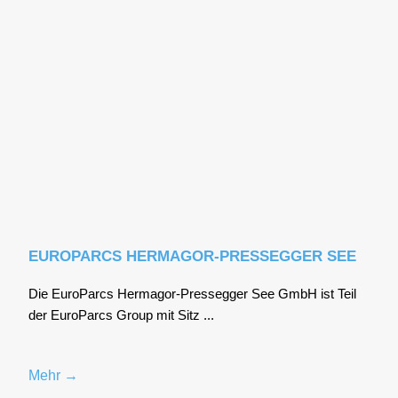
EUROPARCS HERMAGOR-PRESSEGGER SEE
Die Euro­P­arcs Her­ma­gor-Pres­se­g­ger See GmbH ist Teil
der Euro­P­arcs Group mit Sitz ...
Mehr →