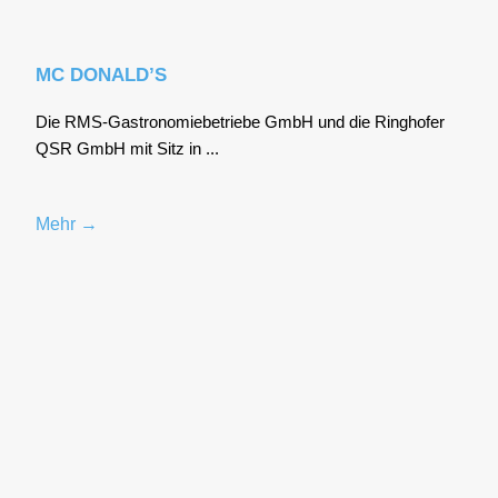
MC DONALD’S
Die RMS-Gas­tro­no­mie­be­trie­be GmbH und die Ring­ho­fer
QSR GmbH mit Sitz in ...
Mehr →