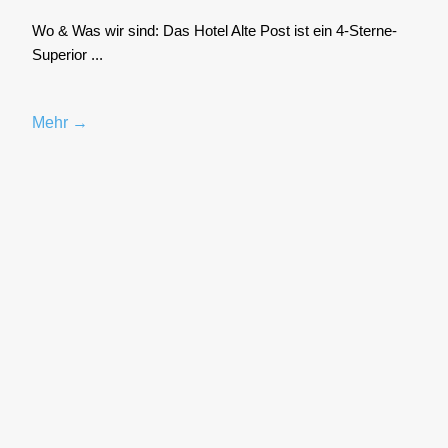
Wo & Was wir sind: Das Hotel Alte Post ist ein 4‑S­ter­ne-
Supe­ri­or ...
Mehr →