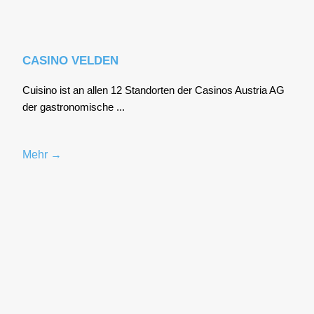
CASINO VELDEN
Cui­sino ist an allen 12 Stand­or­ten der Casi­nos Aus­tria AG
der gas­tro­no­mi­sche ...
Mehr →