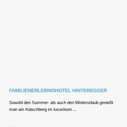
FAMILIENERLEBNISHOTEL HINTEREGGER
Sowohl den Som­mer- als auch den Win­ter­ur­laub genießt
man am Katsch­berg im luxu­rö­sen ...