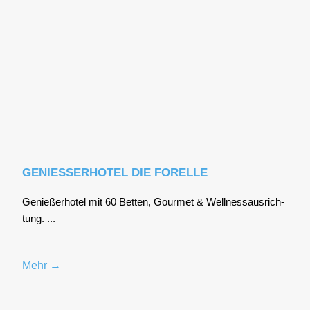
GENIESSERHOTEL DIE FORELLE
Genie­ßer­ho­tel mit 60 Bet­ten, Gour­met & Well­ness­aus­rich­
tung. ...
Mehr →