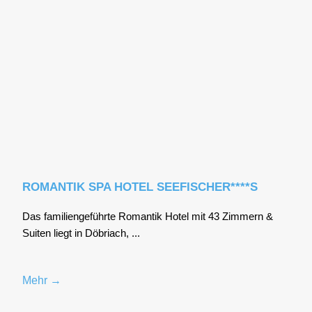
ROMANTIK SPA HOTEL SEEFISCHER****S
Das fami­li­en­ge­führ­te Roman­tik Hotel mit 43 Zim­mern &
Sui­ten liegt in Döbriach, ...
Mehr →