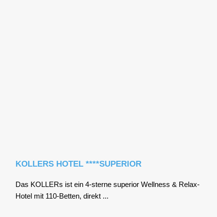
KOLLERS HOTEL ****SUPERIOR
Das KOL­LERs ist ein 4‑sterne supe­ri­or Well­ness & Relax-
Hotel mit 110-Bet­ten, direkt ...