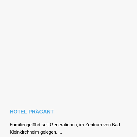
HOTEL PRÄGANT
Fami­li­en­ge­führt seit Gene­ra­tio­nen, im Zen­trum von Bad
Klein­kirch­heim gele­gen. ...