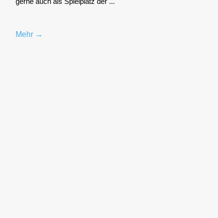
ger­ne auch als Spiel­platz der ...
Mehr →