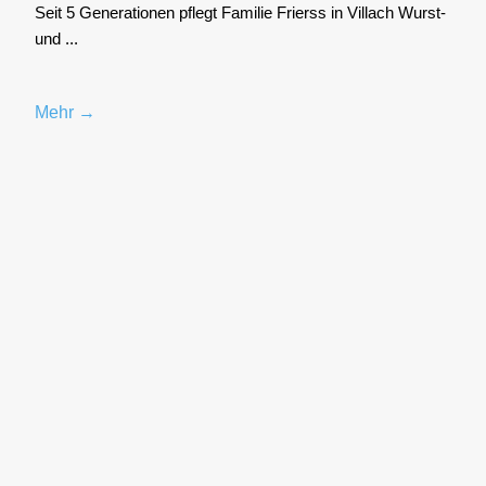
Seit 5 Gene­ra­tio­nen pflegt Fami­lie Frierss in Vil­lach Wurst-
und ...
Mehr →