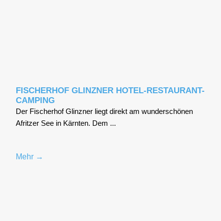
FISCHERHOF GLINZNER HOTEL-RESTAURANT-
CAMPING
Der Fischer­hof Glinz­ner liegt direkt am wun­der­schö­nen
Afrit­zer See in Kärn­ten. Dem ...
Mehr →