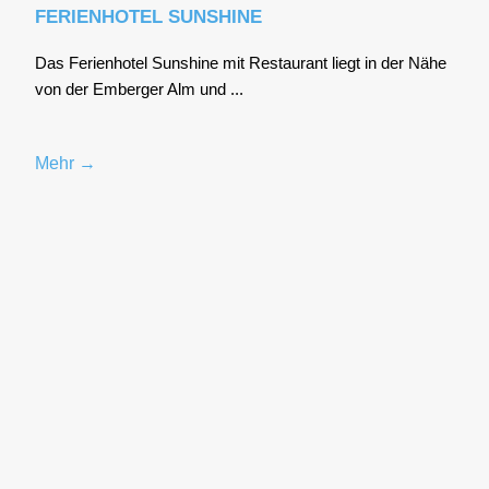
FERIENHOTEL SUNSHINE
Das Feri­en­ho­tel Suns­hi­ne mit Restau­rant liegt in der Nähe
von der Ember­ger Alm und ...
Mehr →