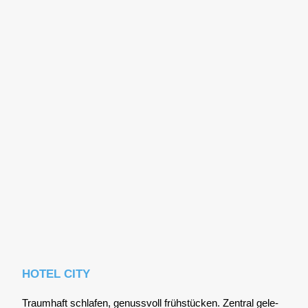
HOTEL CITY
Traum­haft schla­fen, genuss­voll früh­stü­cken. Zen­tral gele­