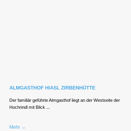
ALMGASTHOF HIASL ZIRBENHÜTTE
Der fami­li­är geführ­te Alm­gast­hof liegt an der West­sei­te der
Hoch­rindl mit Blick ...
Mehr →