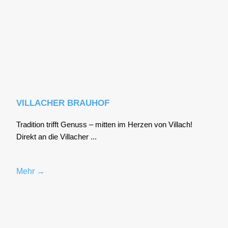
VILLACHER BRAUHOF
Tra­di­ti­on trifft Genuss – mit­ten im Her­zen von Vil­lach!
Direkt an die Vil­la­cher ...
Mehr →