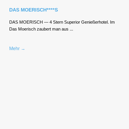
DAS MOERISCH****S
DAS MOERISCH — 4 Stern Supe­ri­or Genie­ßer­ho­tel. Im
Das Moe­risch zau­bert man aus ...
Mehr →