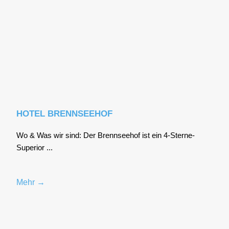
HOTEL BRENNSEEHOF
Wo & Was wir sind: Der Brenn­see­hof ist ein 4‑S­ter­ne-
Supe­ri­or ...
Mehr →