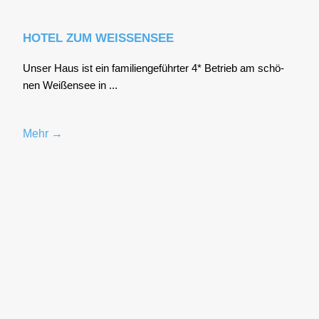
HOTEL ZUM WEISSENSEE
Unser Haus ist ein fami­li­en­ge­führ­ter 4* Betrieb am schö­
nen Wei­ßen­see in ...
Mehr →