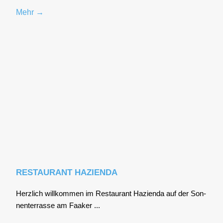
Mehr →
RESTAURANT HAZIENDA
Herz­lich will­kom­men im Restau­rant Hazi­en­da auf der Son­
nen­ter­ras­se am Faa­ker ...