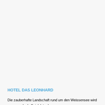
HOTEL DAS LEONHARD
Die zau­ber­haf­te Land­schaft rund um den Weis­sen­see wird