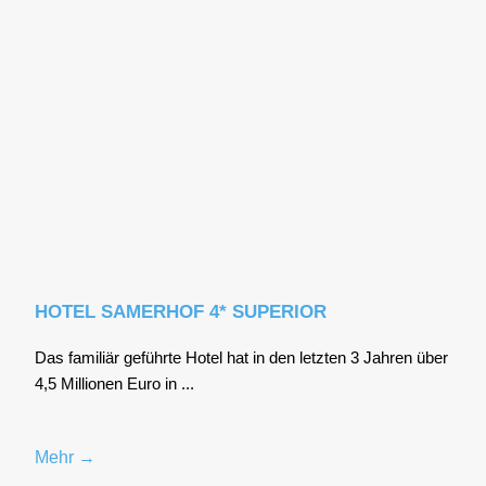
HOTEL SAMERHOF 4* SUPERIOR
Das fami­li­är geführ­te Hotel hat in den letz­ten 3 Jah­ren über
4,5 Mil­lio­nen Euro in ...
Mehr →