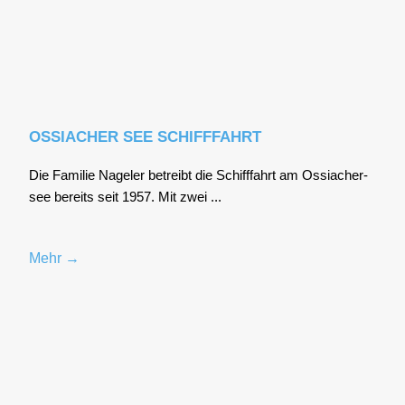
OSSIACHER SEE SCHIFFFAHRT
Die Fami­lie Nage­l­er betreibt die Schiff­fahrt am Ossia­cher­
see bereits seit 1957. Mit zwei ...
Mehr →