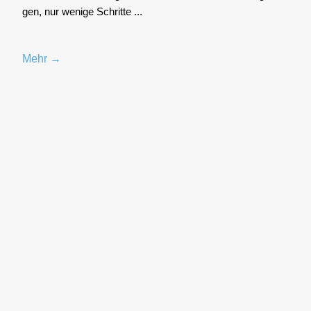
gen, nur weni­ge Schrit­te ...
Mehr →