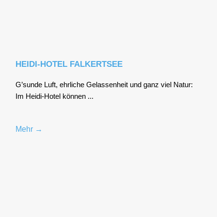
HEIDI-HOTEL FALKERTSEE
G’sunde Luft, ehr­li­che Gelas­sen­heit und ganz viel Natur:
Im Hei­di-Hotel kön­nen ...
Mehr →