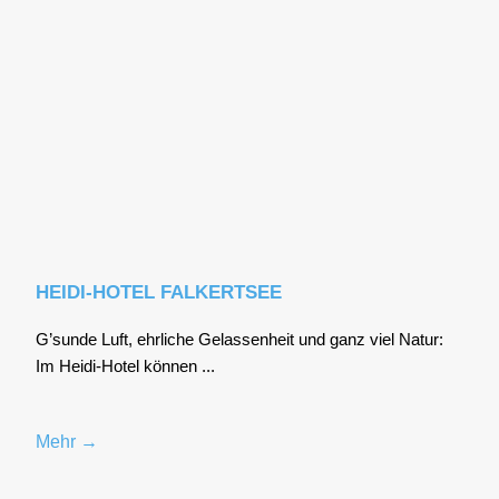
HEIDI-HOTEL FALKERTSEE
G’sunde Luft, ehr­li­che Gelas­sen­heit und ganz viel Natur:
Im Hei­di-Hotel kön­nen ...
Mehr →