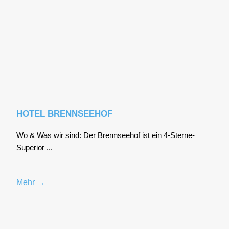
HOTEL BRENNSEEHOF
Wo & Was wir sind: Der Brenn­see­hof ist ein 4‑S­ter­ne-
Supe­ri­or ...
Mehr →