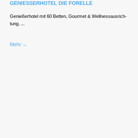
GENIESSERHOTEL DIE FORELLE
Genie­ßer­ho­tel mit 60 Bet­ten, Gour­met & Well­ness­aus­rich­
tung. ...
Mehr →