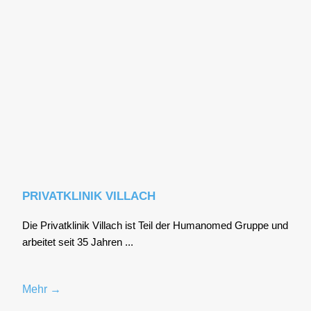
PRIVATKLINIK VILLACH
Die Pri­vat­kli­nik Vil­lach ist Teil der Huma­no­med Grup­pe und
arbei­tet seit 35 Jah­ren ...
Mehr →