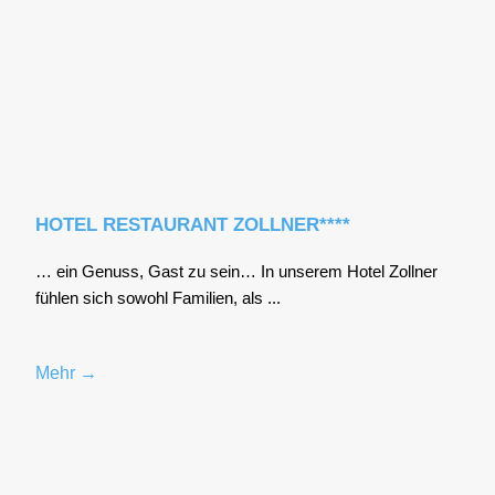
HOTEL RESTAURANT ZOLLNER****
… ein Genuss, Gast zu sein… In unse­rem Hotel Zoll­ner
füh­len sich sowohl Fami­li­en, als ...
Mehr →