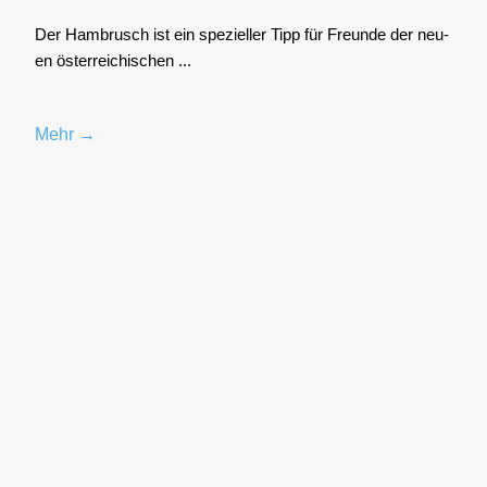
Der Ham­brusch ist ein spe­zi­el­ler Tipp für Freun­de der neu­
en öster­rei­chi­schen ...
Mehr →