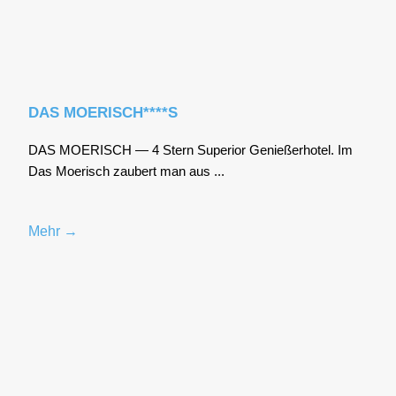
DAS MOERISCH****S
DAS MOERISCH — 4 Stern Supe­ri­or Genie­ßer­ho­tel. Im
Das Moe­risch zau­bert man aus ...
Mehr →