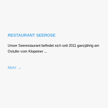
RESTAURANT SEEROSE
Unser See­re­stau­rant befin­det sich seit 2011 ganz­jäh­rig am
Ost­ufer vom Klo­pei­ner ...
Mehr →