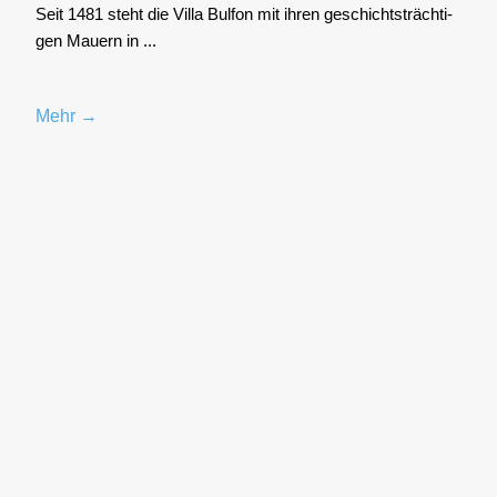
Seit 1481 steht die Vil­la Bul­fon mit ihren geschichts­träch­ti­
gen Mau­ern in ...
Mehr →