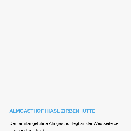
ALMGASTHOF HIASL ZIRBENHÜTTE
Der fami­li­är geführ­te Alm­gast­hof liegt an der West­sei­te der
Hoch­rindl mit Blick ...