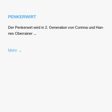
PENKERWIRT
Der Pen­ker­wirt wird in 2. Gene­ra­ti­on von Corin­na und Han­
nes Ober­rai­ner ...
Mehr →