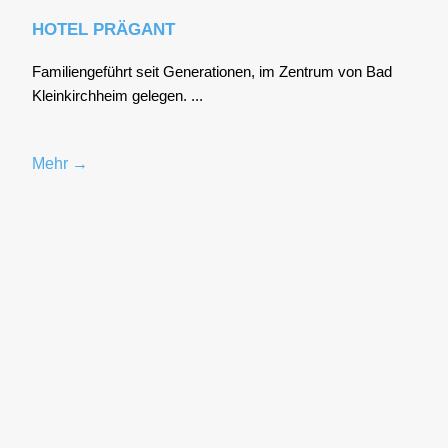
HOTEL PRÄGANT
Fami­li­en­ge­führt seit Gene­ra­tio­nen, im Zen­trum von Bad
Klein­kirch­heim gele­gen. ...
Mehr →