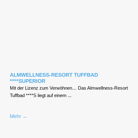
ALMWELLNESS-RESORT TUFFBAD
****SUPERIOR
Mit der Lizenz zum Ver­wöh­nen… Das Alm­well­ness-Resort
Tuff­bad ****S liegt auf einem ...
Mehr →