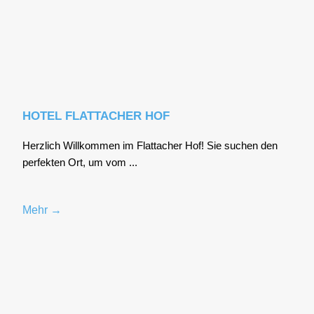
HOTEL FLATTACHER HOF
Herz­lich Will­kom­men im Flat­ta­cher Hof! Sie suchen den
per­fek­ten Ort, um vom ...
Mehr →