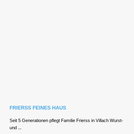
FRIERSS FEINES HAUS
Seit 5 Gene­ra­tio­nen pflegt Fami­lie Frierss in Vil­lach Wurst-
und ...