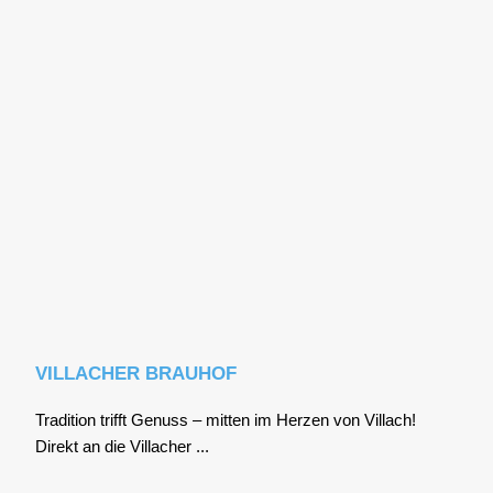
VILLACHER BRAUHOF
Tra­di­ti­on trifft Genuss – mit­ten im Her­zen von Vil­lach!
Direkt an die Vil­la­cher ...