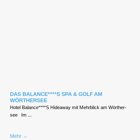
DAS BALANCE****S SPA & GOLF AM
WÖRTHERSEE
Hotel Balance****S Hidea­way mit Mehr­blick am Wör­ther­
see Im ...
Mehr →