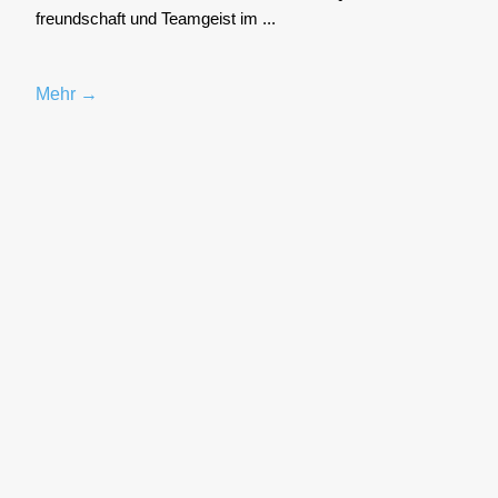
freund­schaft und Team­geist im ...
Mehr →