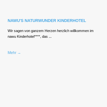
NAWU'S NATURWUNDER KINDERHOTEL
Wir sagen von gan­zem Her­zen herz­lich will­kom­men im
nawu Kin­der­ho­tel****, das ...
Mehr →