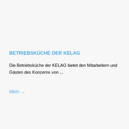
BETRIEBSKÜCHE DER KELAG
Die Betriebs­kü­che der KELAG bie­tet den Mit­ar­bei­tern und
Gäs­ten des Kon­zerns von ...
Mehr →