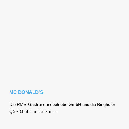
MC DONALD’S
Die RMS-Gas­tro­no­mie­be­trie­be GmbH und die Ring­ho­fer
QSR GmbH mit Sitz in ...