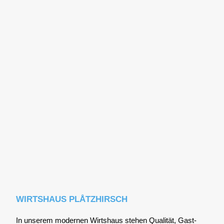
WIRTSHAUS PLÅTZHIRSCH
In unse­rem moder­nen Wirts­haus ste­hen Qua­li­tät, Gast­