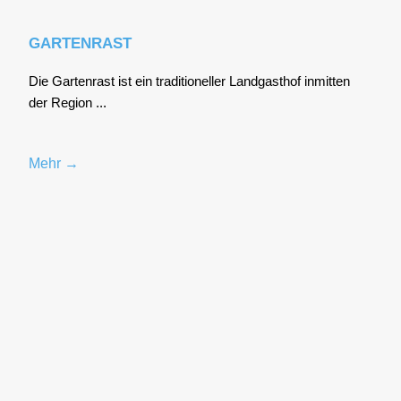
GARTENRAST
Die Gar­ten­rast ist ein tra­di­tio­nel­ler Land­gast­hof inmit­ten
der Regi­on ...
Mehr →