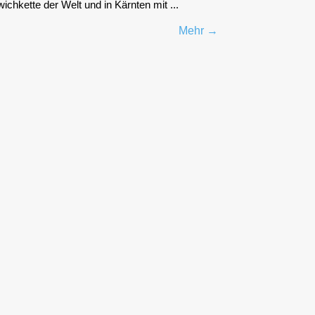
h­ket­te der Welt und in Kärn­ten mit ...
Mehr →