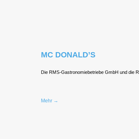
MC DONALD’S
Die RMS-Gas­tro­no­mie­be­trie­be GmbH und die R
Mehr →