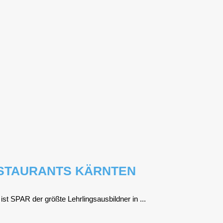
STAURANTS KÄRNTEN
st SPAR der größ­te Lehr­lings­aus­bild­ner in ...