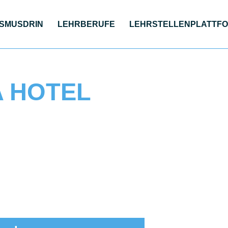
S­MUS­DRIN
LEHR­BE­RU­FE
LEHR­STEL­LEN­PLATT­F
A HOTEL