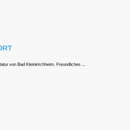
ORT
atur von Bad Klein­kirch­heim. Freund­li­ches ...