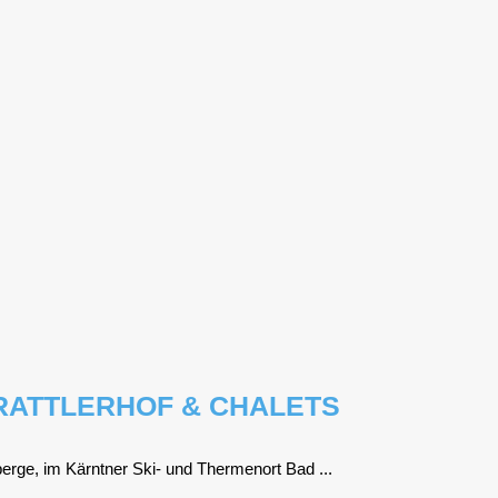
RATTLERHOF & CHALETS
ber­ge, im Kärnt­ner Ski- und Ther­men­ort Bad ...