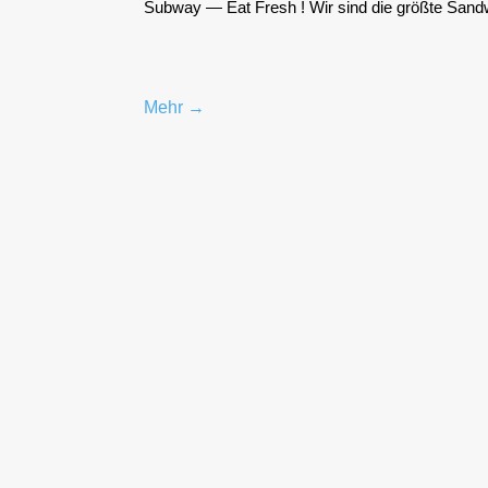
Sub­way — Eat Fresh ! Wir sind die größ­te Sand­wic
Mehr →