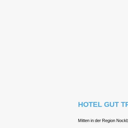
HOTEL GUT T
Mit­ten in der Regi­on Nock­