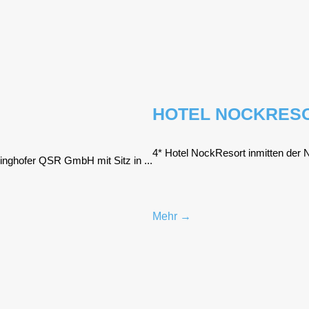
HOTEL NOCKRES
4* Hotel Nock­Re­sort inmit­ten der N
ing­ho­fer QSR GmbH mit Sitz in ...
Mehr →