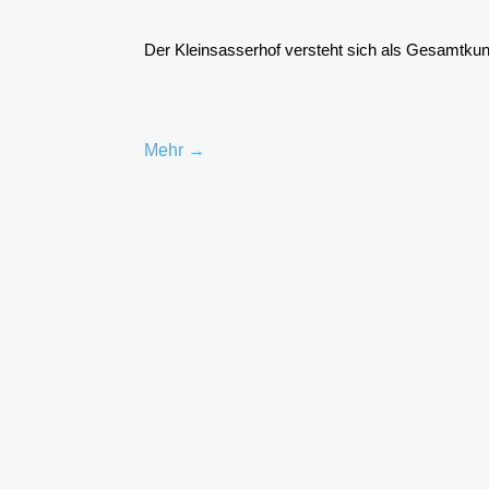
Der Klein­sas­ser­hof ver­steht sich als Gesamt­kun
Mehr →