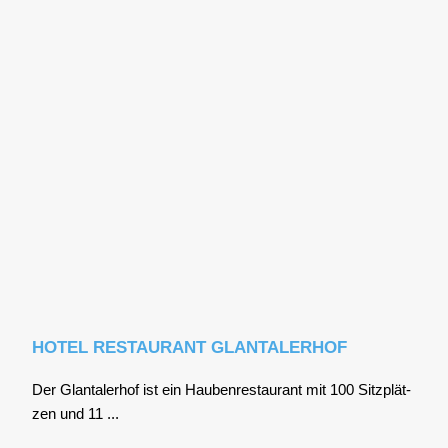
HOTEL RESTAURANT GLANTALERHOF
Der Glan­tal­er­hof ist ein Hau­ben­re­stau­rant mit 100 Sitz­plät­
zen und 11 ...