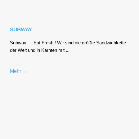
SUBWAY
Sub­way — Eat Fresh ! Wir sind die größ­te Sand­wich­ket­te
der Welt und in Kärn­ten mit ...
Mehr →