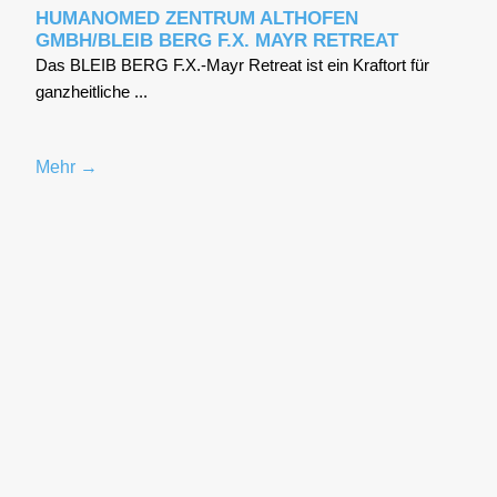
HUMANOMED ZENTRUM ALTHOFEN
GMBH/BLEIB BERG F.X. MAYR RETREAT
Das BLEIB BERG F.X.-Mayr Retre­at ist ein Kraft­ort für
ganz­heit­li­che ...
Mehr →