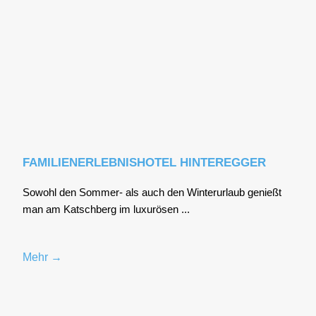
FAMILIENERLEBNISHOTEL HINTEREGGER
Sowohl den Som­mer- als auch den Win­ter­ur­laub genießt
man am Katsch­berg im luxu­rö­sen ...
Mehr →