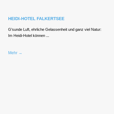
HEIDI-HOTEL FALKERTSEE
G’sunde Luft, ehr­li­che Gelas­sen­heit und ganz viel Natur:
Im Hei­di-Hotel kön­nen ...
Mehr →