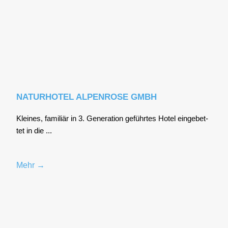
NATURHOTEL ALPENROSE GMBH
Klei­nes, fami­li­är in 3. Gene­ra­ti­on geführ­tes Hotel ein­ge­bet­
tet in die ...
Mehr →