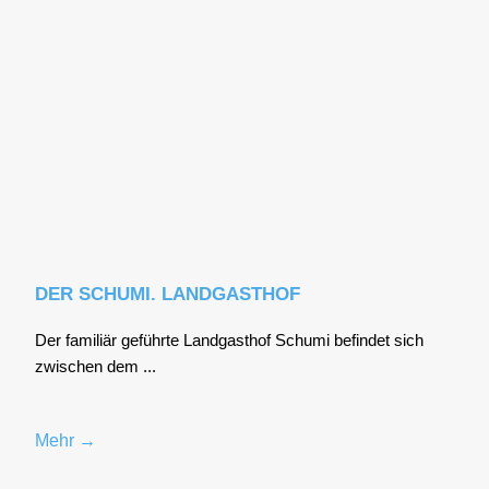
DER SCHUMI. LANDGASTHOF
Der fami­li­är geführ­te Land­gast­hof Schu­mi befin­det sich
zwi­schen dem ...
Mehr →