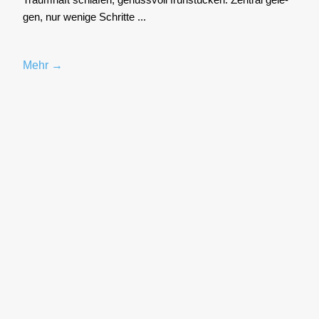
gen, nur weni­ge Schrit­te ...
Mehr →