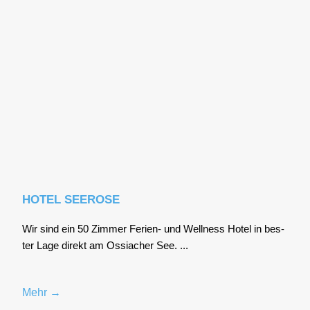
HOTEL SEEROSE
Wir sind ein 50 Zim­mer Feri­en- und Well­ness Hotel in bes­
ter Lage direkt am Ossia­cher See. ...
Mehr →