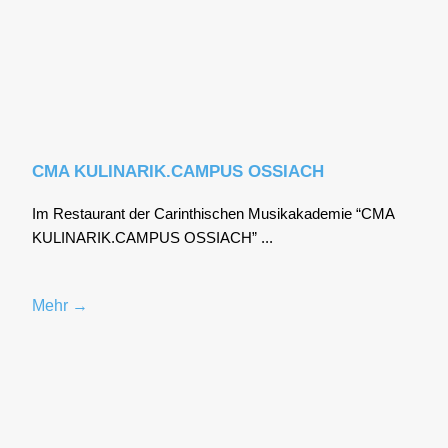
CMA KULINARIK.CAMPUS OSSIACH
Im Restau­rant der Car­in­thi­schen Musik­aka­de­mie “CMA
KULINARIK.CAMPUS OSSIACH” ...
Mehr →