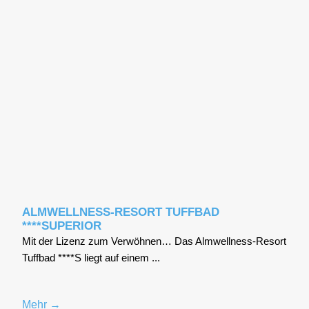
ALMWELLNESS-RESORT TUFFBAD
****SUPERIOR
Mit der Lizenz zum Ver­wöh­nen… Das Alm­well­ness-Resort
Tuff­bad ****S liegt auf einem ...
Mehr →