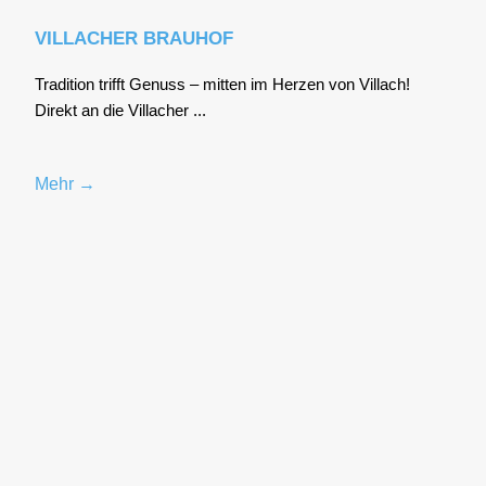
VILLACHER BRAUHOF
Tra­di­ti­on trifft Genuss – mit­ten im Her­zen von Vil­lach!
Direkt an die Vil­la­cher ...
Mehr →