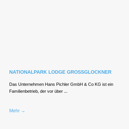
NATIONALPARK LODGE GROSSGLOCKNER
Das Unter­neh­men Hans Pich­ler GmbH & Co KG ist ein
Fami­li­en­be­trieb, der vor über ...
Mehr →