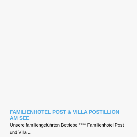
FAMILIENHOTEL POST & VILLA POSTILLION
AM SEE
Unse­re fami­li­en­ge­führ­ten Betrie­be **** Fami­li­en­ho­tel Post
und Vil­la ...