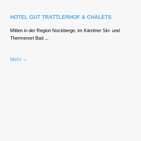
HOTEL GUT TRATTLERHOF & CHALETS
Mit­ten in der Regi­on Nock­ber­ge, im Kärnt­ner Ski- und
Ther­men­ort Bad ...
Mehr →