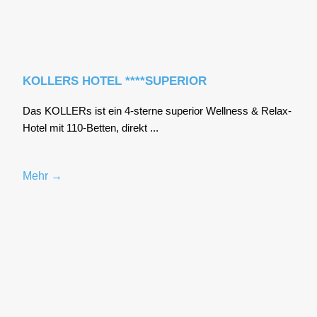
KOLLERS HOTEL ****SUPERIOR
Das KOL­LERs ist ein 4‑sterne supe­ri­or Well­ness & Relax-
Hotel mit 110-Bet­ten, direkt ...
Mehr →