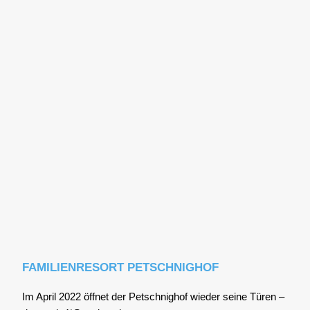
FAMILIENRESORT PETSCHNIGHOF
Im April 2022 öff­net der Pet­sch­nig­hof wie­der sei­ne Türen –