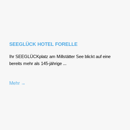
SEEGLÜCK HOTEL FORELLE
Ihr SEE­GLÜCK­platz am Mill­stät­ter See blickt auf eine
bereits mehr als 145-jäh­ri­ge ...
Mehr →