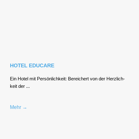
HOTEL EDUCARE
Ein Hotel mit Per­sön­lich­keit: Berei­chert von der Herz­lich­
keit der ...
Mehr →