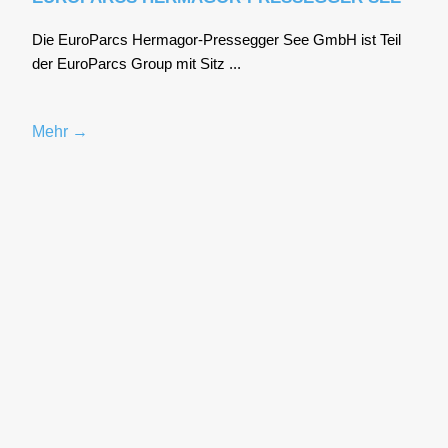
Die Euro­P­arcs Her­ma­gor-Pres­se­g­ger See GmbH ist Teil
der Euro­P­arcs Group mit Sitz ...
Mehr →