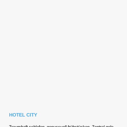
HOTEL CITY
Traum­haft schla­fen, genuss­voll früh­stü­cken. Zen­tral gele­