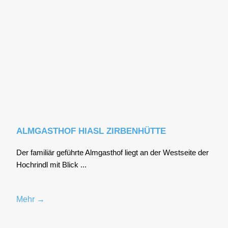
ALMGASTHOF HIASL ZIRBENHÜTTE
Der fami­li­är geführ­te Alm­gast­hof liegt an der West­sei­te der
Hoch­rindl mit Blick ...
Mehr →