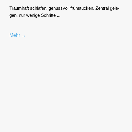
Traum­haft schla­fen, genuss­voll früh­stü­cken. Zen­tral gele­
gen, nur weni­ge Schrit­te ...
Mehr →