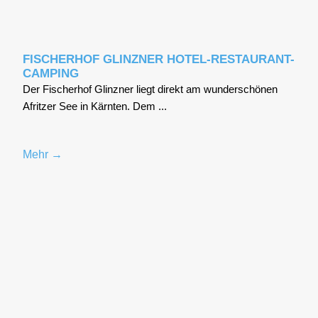
FISCHERHOF GLINZNER HOTEL-RESTAURANT-
CAMPING
Der Fischer­hof Glinz­ner liegt direkt am wun­der­schö­nen
Afrit­zer See in Kärn­ten. Dem ...
Mehr →