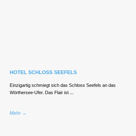
HOTEL SCHLOSS SEEFELS
Ein­zig­ar­tig schmiegt sich das Schloss See­fels an das
Wör­ther­see-Ufer. Das Flair ist ...
Mehr →