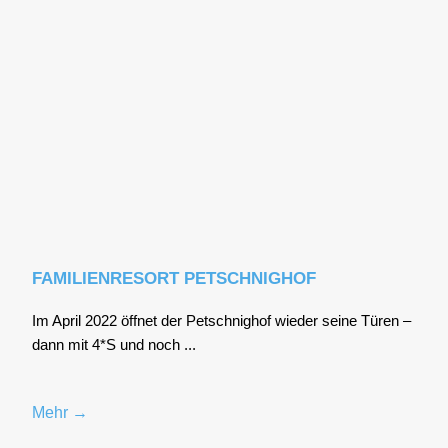
FAMILIENRESORT PETSCHNIGHOF
Im April 2022 öff­net der Pet­sch­nig­hof wie­der sei­ne Türen –
dann mit 4*S und noch ...
Mehr →