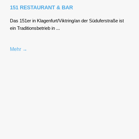
151 RESTAURANT & BAR
Das 151er in Klagenfurt/Viktring/an der Süd­ufer­stra­ße ist
ein Tra­di­ti­ons­be­trieb in ...
Mehr →