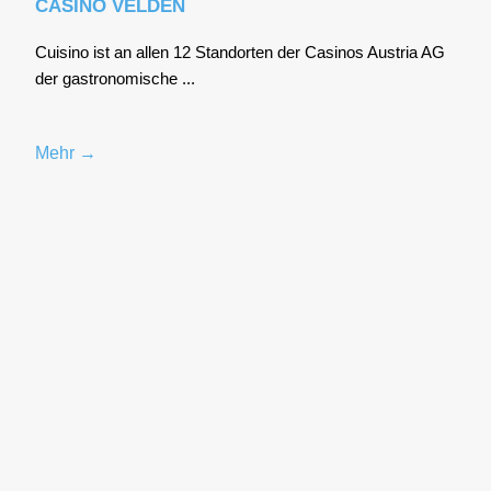
CASINO VELDEN
Cui­sino ist an allen 12 Stand­or­ten der Casi­nos Aus­tria AG
der gas­tro­no­mi­sche ...
Mehr →