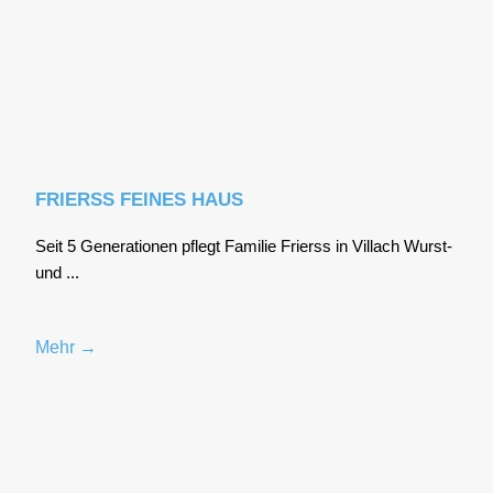
FRIERSS FEINES HAUS
Seit 5 Gene­ra­tio­nen pflegt Fami­lie Frierss in Vil­lach Wurst-
und ...
Mehr →