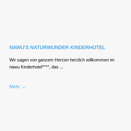
NAWU'S NATURWUNDER KINDERHOTEL
Wir sagen von gan­zem Her­zen herz­lich will­kom­men im
nawu Kin­der­ho­tel****, das ...
Mehr →