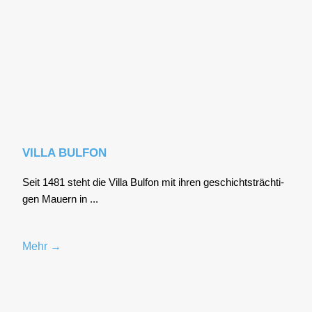
VILLA BULFON
Seit 1481 steht die Vil­la Bul­fon mit ihren geschichts­träch­ti­
gen Mau­ern in ...
Mehr →