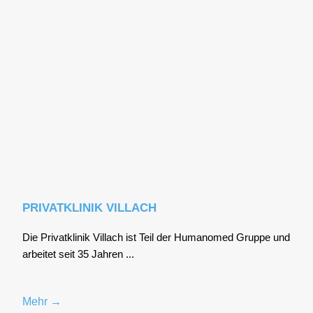
PRIVATKLINIK VILLACH
Die Pri­vat­kli­nik Vil­lach ist Teil der Huma­no­med Grup­pe und
arbei­tet seit 35 Jah­ren ...
Mehr →