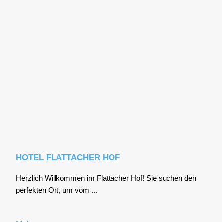
HOTEL FLATTACHER HOF
Herz­lich Will­kom­men im Flat­ta­cher Hof! Sie suchen den
per­fek­ten Ort, um vom ...