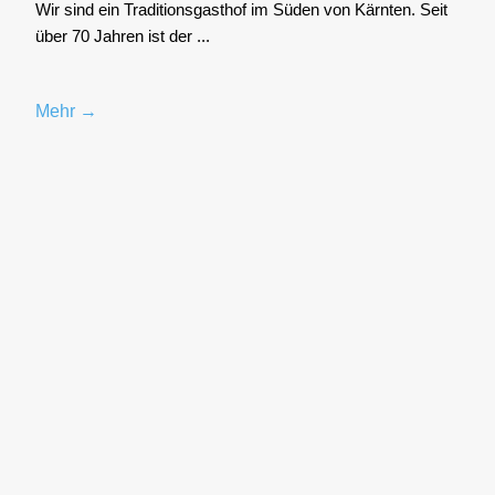
Wir sind ein Tra­di­ti­ons­gast­hof im Süden von Kärn­ten. Seit
über 70 Jah­ren ist der ...
Mehr →