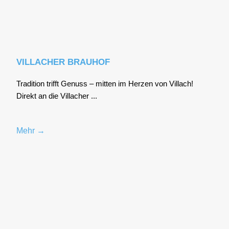
VILLACHER BRAUHOF
Tra­di­ti­on trifft Genuss – mit­ten im Her­zen von Vil­lach!
Direkt an die Vil­la­cher ...
Mehr →