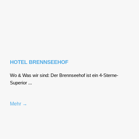
HOTEL BRENNSEEHOF
Wo & Was wir sind: Der Brenn­see­hof ist ein 4‑S­ter­ne-
Supe­ri­or ...
Mehr →