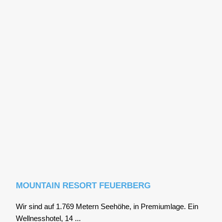
MOUNTAIN RESORT FEUERBERG
Wir sind auf 1.769 Metern See­hö­he, in Pre­mi­um­la­ge. Ein
Well­ness­ho­tel, 14 ...