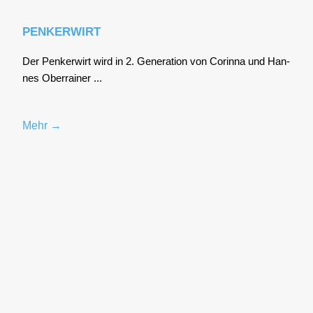
PENKERWIRT
Der Pen­ker­wirt wird in 2. Gene­ra­ti­on von Corin­na und Han­
nes Ober­rai­ner ...
Mehr →