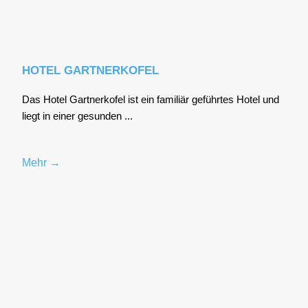
HOTEL GARTNERKOFEL
Das Hotel Gart­ner­ko­fel ist ein fami­li­är geführ­tes Hotel und
liegt in einer gesun­den ...
Mehr →