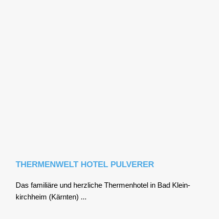
THERMENWELT HOTEL PULVERER
Das fami­liä­re und herz­li­che Ther­men­ho­tel in Bad Klein­
kirch­heim (Kärn­ten) ...