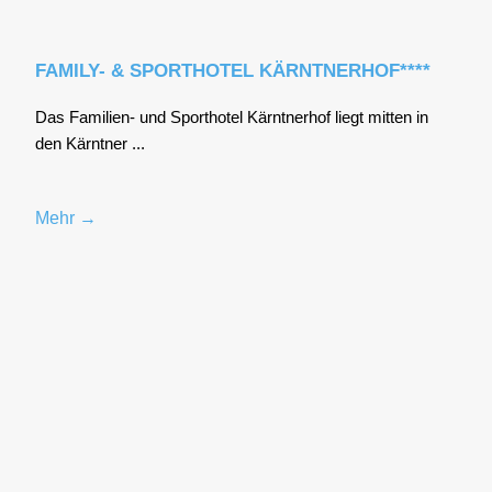
FAMILY- & SPORTHOTEL KÄRNTNERHOF****
Das Fami­li­en- und Sport­ho­tel Kärnt­ner­hof liegt mit­ten in
den Kärnt­ner ...
Mehr →