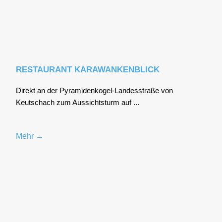
RESTAURANT KARAWANKENBLICK
Direkt an der Pyra­mi­den­ko­gel-Lan­des­stra­ße von
Keutschach zum Aus­sichts­turm auf ...
Mehr →