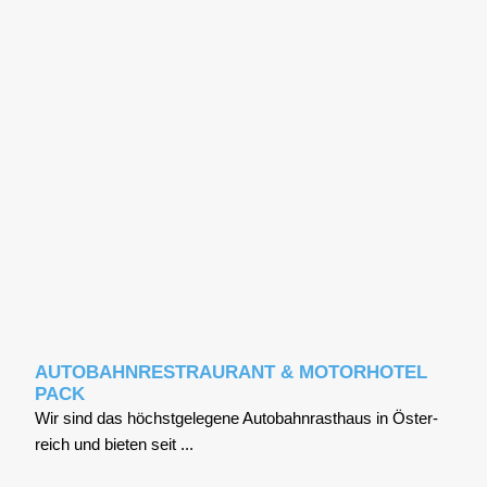
AUTOBAHNRESTRAURANT & MOTORHOTEL
PACK
Wir sind das höchst­ge­le­ge­ne Auto­bahn­r­ast­haus in Öster­
reich und bie­ten seit ...