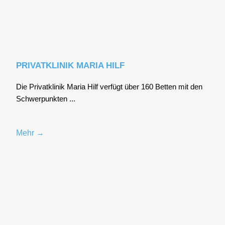
PRIVATKLINIK MARIA HILF
Die Pri­vat­kli­nik Maria Hilf ver­fügt über 160 Bet­ten mit den
Schwer­punk­ten ...
Mehr →