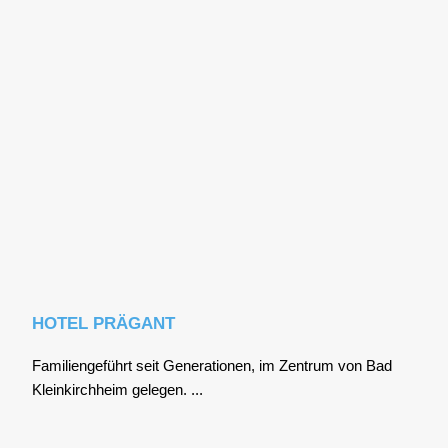
HOTEL PRÄGANT
Fami­li­en­ge­führt seit Gene­ra­tio­nen, im Zen­trum von Bad
Klein­kirch­heim gele­gen. ...