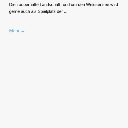
Die zau­ber­haf­te Land­schaft rund um den Weis­sen­see wird
ger­ne auch als Spiel­platz der ...
Mehr →