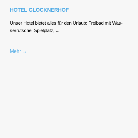
HOTEL GLOCKNERHOF
Unser Hotel bie­tet alles für den Urlaub: Frei­bad mit Was­
ser­rut­sche, Spiel­platz, ...
Mehr →