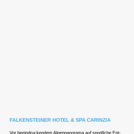
FALKENSTEINER HOTEL & SPA CARINZIA
Vor beein­dru­cken­dem Alpen­pan­ora­ma auf sport­li­che Ent­