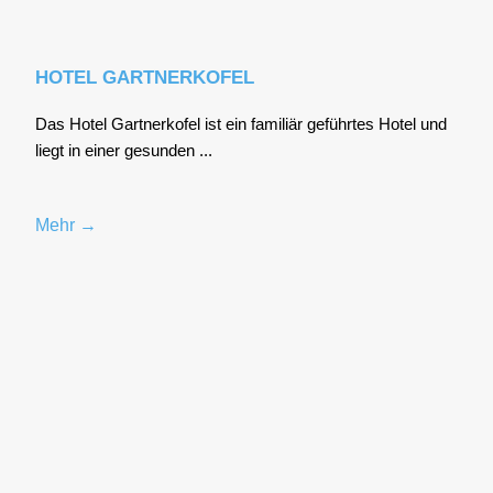
HOTEL GARTNERKOFEL
Das Hotel Gart­ner­ko­fel ist ein fami­li­är geführ­tes Hotel und
liegt in einer gesun­den ...
Mehr →