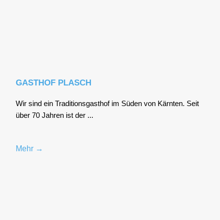
GASTHOF PLASCH
Wir sind ein Tra­di­ti­ons­gast­hof im Süden von Kärn­ten. Seit
über 70 Jah­ren ist der ...
Mehr →