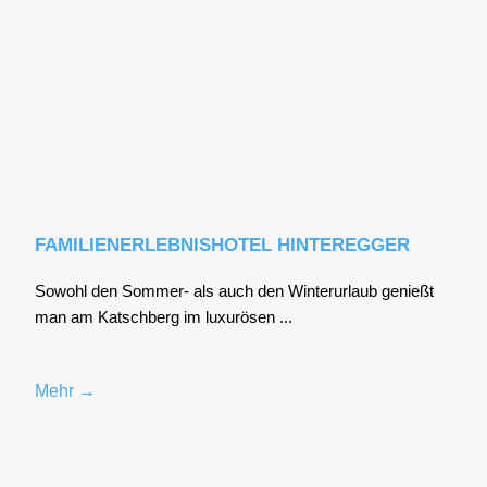
FAMILIENERLEBNISHOTEL HINTEREGGER
Sowohl den Som­mer- als auch den Win­ter­ur­laub genießt
man am Katsch­berg im luxu­rö­sen ...
Mehr →