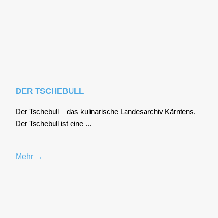
DER TSCHEBULL
Der Tsche­bull – das kuli­na­ri­sche Lan­des­ar­chiv Kärn­tens.
Der Tsche­bull ist eine ...
Mehr →