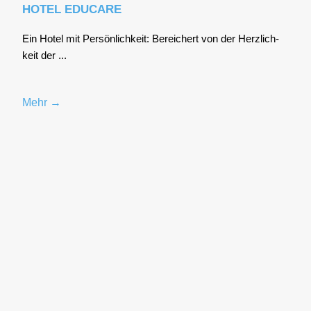
HOTEL EDUCARE
Ein Hotel mit Per­sön­lich­keit: Berei­chert von der Herz­lich­
keit der ...
Mehr →