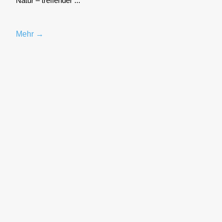
Natur – tref­fen­der ...
Mehr →