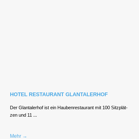
HOTEL RESTAURANT GLANTALERHOF
Der Glan­tal­er­hof ist ein Hau­ben­re­stau­rant mit 100 Sitz­plät­
zen und 11 ...
Mehr →