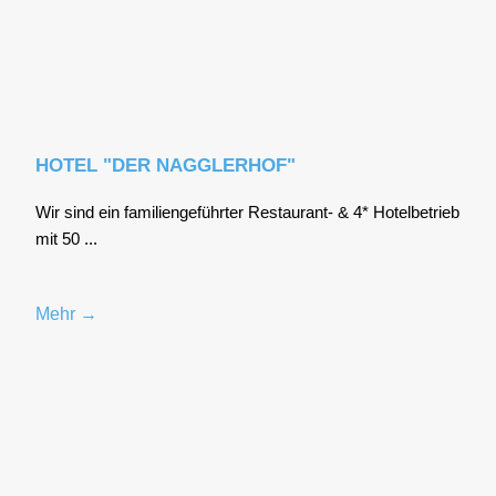
HOTEL "DER NAGGLERHOF"
Wir sind ein fami­li­en­ge­führ­ter Restau­rant- & 4* Hotel­be­trieb
mit 50 ...
Mehr →