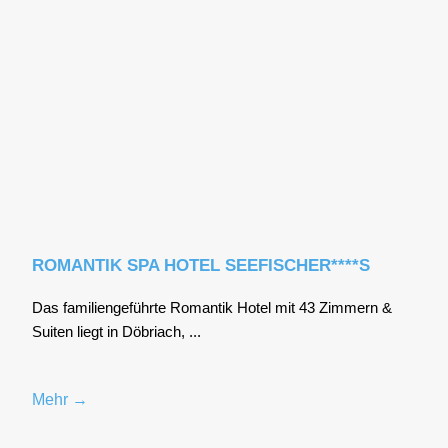
ROMANTIK SPA HOTEL SEEFISCHER****S
Das fami­li­en­ge­führ­te Roman­tik Hotel mit 43 Zim­mern &
Sui­ten liegt in Döbriach, ...
Mehr →