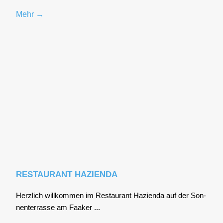
Mehr →
RESTAURANT HAZIENDA
Herz­lich will­kom­men im Restau­rant Hazi­en­da auf der Son­
nen­ter­ras­se am Faa­ker ...