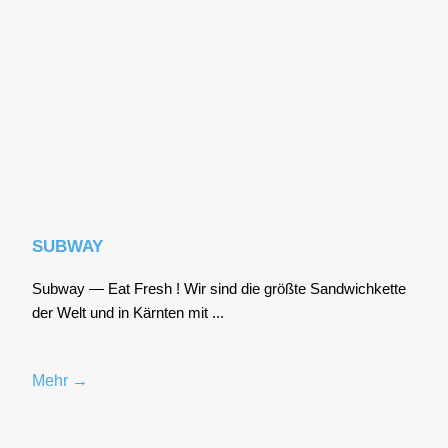
SUBWAY
Sub­way — Eat Fresh ! Wir sind die größ­te Sand­wich­ket­te
der Welt und in Kärn­ten mit ...
Mehr →