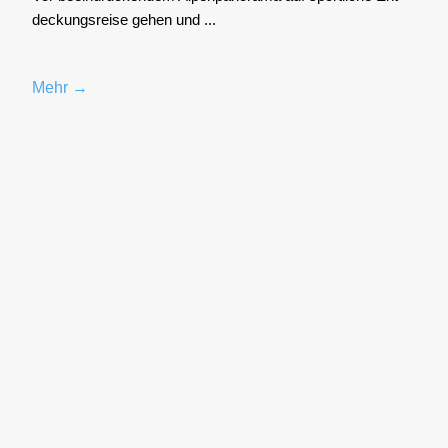
de­ckungs­rei­se gehen und ...
Mehr →