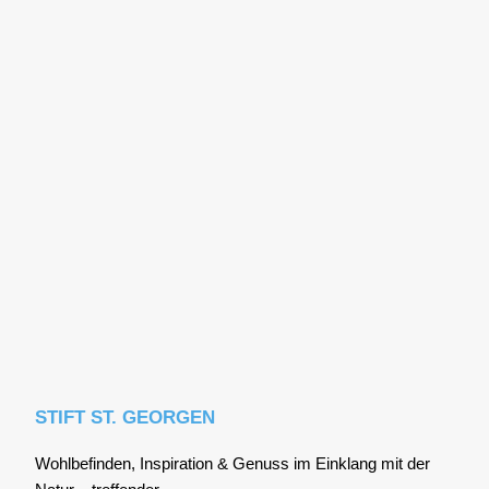
STIFT ST. GEORGEN
Wohl­be­fin­den, Inspi­ra­ti­on & Genuss im Ein­klang mit der