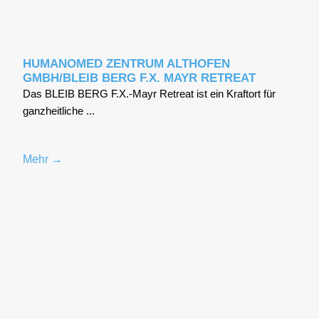
HUMANOMED ZENTRUM ALTHOFEN
GMBH/BLEIB BERG F.X. MAYR RETREAT
Das BLEIB BERG F.X.-Mayr Retre­at ist ein Kraft­ort für
ganz­heit­li­che ...
Mehr →