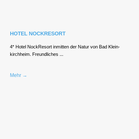
HOTEL NOCKRESORT
4* Hotel Nock­Re­sort inmit­ten der Natur von Bad Klein­
kirch­heim. Freund­li­ches ...
Mehr →