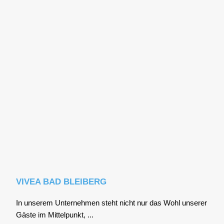
VIVEA BAD BLEIBERG
In unse­rem Unter­neh­men steht nicht nur das Wohl unse­rer
Gäs­te im Mit­tel­punkt, ...