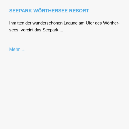
SEEPARK WÖRTHERSEE RESORT
Inmit­ten der wun­der­schö­nen Lagu­ne am Ufer des Wör­ther­
sees, ver­eint das See­park ...
Mehr →