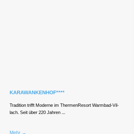
KARAWANKENHOF****
Tra­di­ti­on trifft Moder­ne im Ther­men­Re­sort Warm­bad-Vil­
lach. Seit über 220 Jah­ren ...
Mehr →