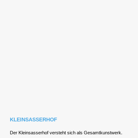
KLEINSASSERHOF
Der Klein­sas­ser­hof ver­steht sich als Gesamt­kunst­werk.