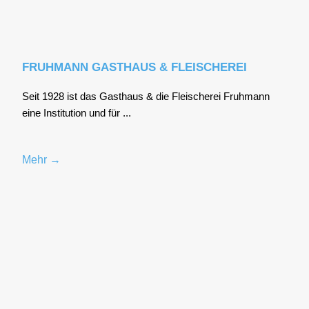
FRUHMANN GASTHAUS & FLEISCHEREI
Seit 1928 ist das Gast­haus & die Flei­sche­rei Fruh­mann
eine Insti­tu­ti­on und für ...
Mehr →