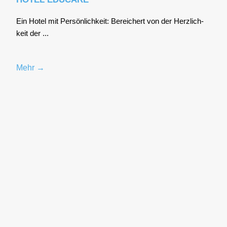
Ein Hotel mit Per­sön­lich­keit: Berei­chert von der Herz­lich­
keit der ...
Mehr →