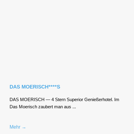
DAS MOERISCH****S
DAS MOERISCH — 4 Stern Supe­ri­or Genie­ßer­ho­tel. Im
Das Moe­risch zau­bert man aus ...
Mehr →