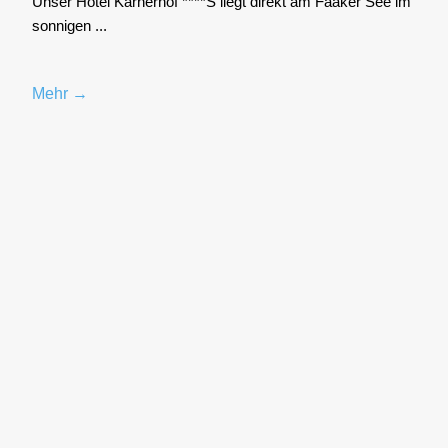
Unser Hotel Kar­ner­hof ****S liegt direkt am Faa­ker See im
son­ni­gen ...
Mehr →