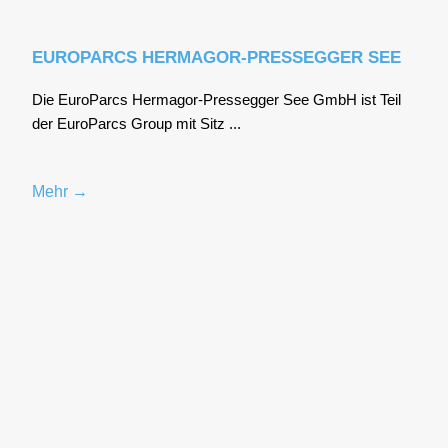
EUROPARCS HERMAGOR-PRESSEGGER SEE
Die Euro­P­arcs Her­ma­gor-Pres­se­g­ger See GmbH ist Teil
der Euro­P­arcs Group mit Sitz ...
Mehr →