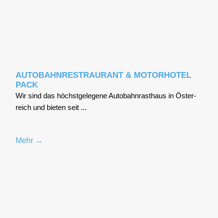
AUTOBAHNRESTRAURANT & MOTORHOTEL
PACK
Wir sind das höchst­ge­le­ge­ne Auto­bahn­r­ast­haus in Öster­
reich und bie­ten seit ...
Mehr →