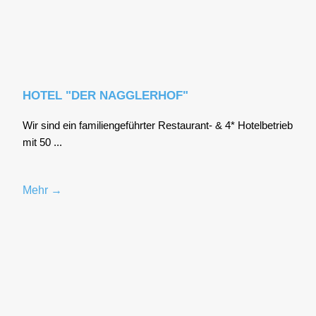
HOTEL "DER NAGGLERHOF"
Wir sind ein fami­li­en­ge­führ­ter Restau­rant- & 4* Hotel­be­trieb
mit 50 ...
Mehr →