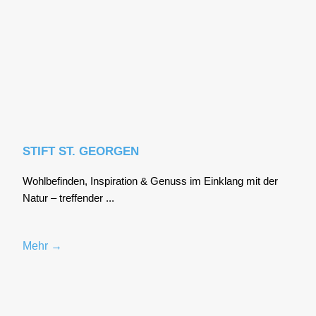
STIFT ST. GEORGEN
Wohl­be­fin­den, Inspi­ra­ti­on & Genuss im Ein­klang mit der
Natur – tref­fen­der ...
Mehr →