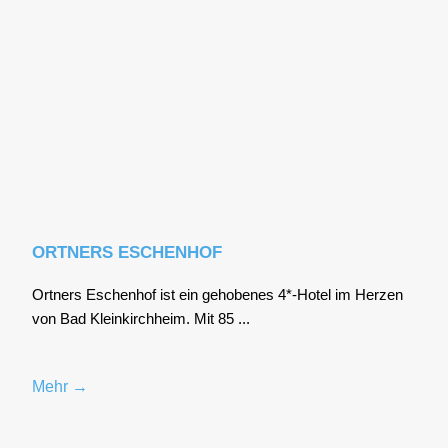
ORTNERS ESCHENHOF
Ort­ners Eschen­hof ist ein geho­be­nes 4*-Hotel im Her­zen
von Bad Klein­kirch­heim. Mit 85 ...
Mehr →