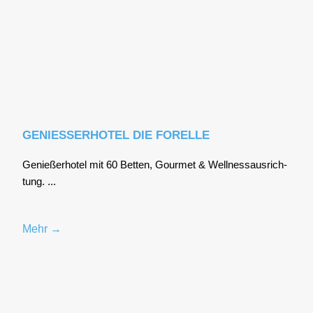
GENIESSERHOTEL DIE FORELLE
Genie­ßer­ho­tel mit 60 Bet­ten, Gour­met & Well­ness­aus­rich­
tung. ...
Mehr →