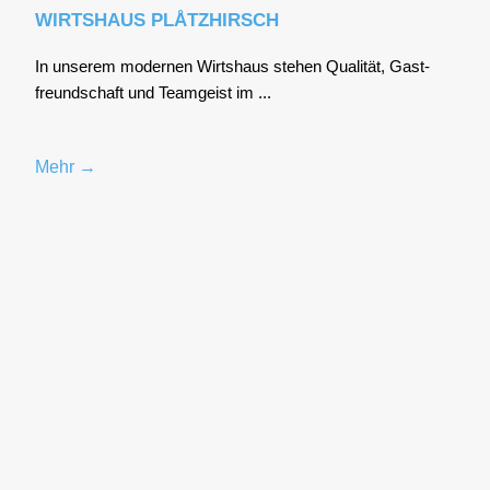
WIRTSHAUS PLÅTZHIRSCH
In unse­rem moder­nen Wirts­haus ste­hen Qua­li­tät, Gast­
freund­schaft und Team­geist im ...
Mehr →