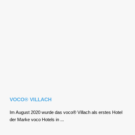
VOCO® VILLACH
Im August 2020 wur­de das voco® Vil­lach als ers­tes Hotel
der Mar­ke voco Hotels in ...