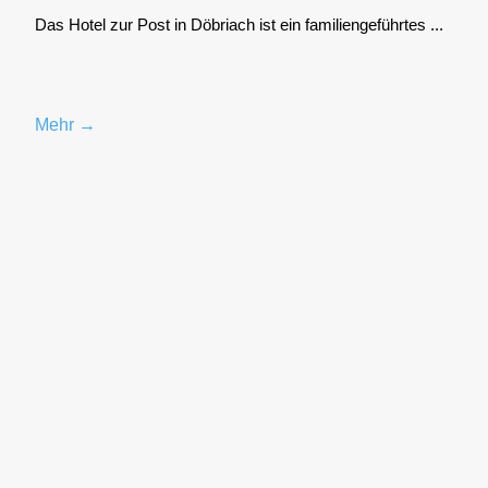
Das Hotel zur Post in Döbriach ist ein fami­li­en­ge­führ­tes ...
Mehr →