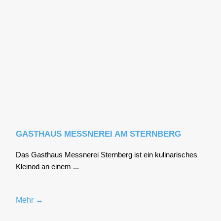
GASTHAUS MESSNEREI AM STERNBERG
Das Gast­haus Mess­ne­rei Stern­berg ist ein kuli­na­ri­sches
Klein­od an einem ...
Mehr →