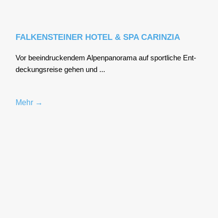
FALKENSTEINER HOTEL & SPA CARINZIA
Vor beein­dru­cken­dem Alpen­pan­ora­ma auf sport­li­che Ent­
de­ckungs­rei­se gehen und ...
Mehr →