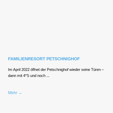
FAMILIENRESORT PETSCHNIGHOF
Im April 2022 öff­net der Pet­sch­nig­hof wie­der sei­ne Türen –
dann mit 4*S und noch ...
Mehr →