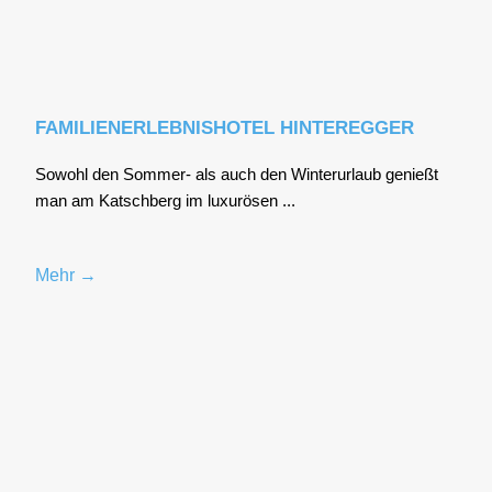
FAMILIENERLEBNISHOTEL HINTEREGGER
Sowohl den Som­mer- als auch den Win­ter­ur­laub genießt
man am Katsch­berg im luxu­rö­sen ...
Mehr →