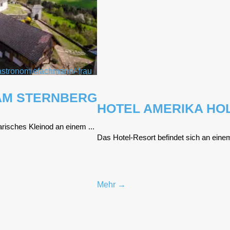
AM STERNBERG
HOTEL AMERIKA HO
­ri­sches Klein­od an einem ...
Das Hotel-Resort befin­det sich an einem
Mehr →