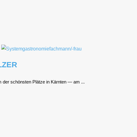
LZER
 der schöns­ten Plät­ze in Kärn­ten — am ...