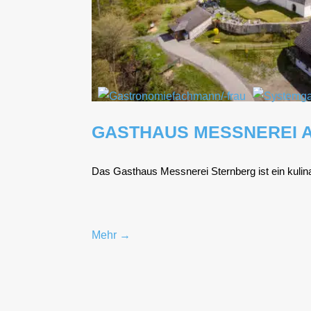
GASTHAUS MESSNEREI 
Das Gast­haus Mess­ne­rei Stern­berg ist ein kuli­na
Mehr →