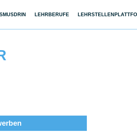
S­MUS­DRIN
LEHR­BE­RU­FE
LEHR­STEL­LEN­PLATT­F
R
werben