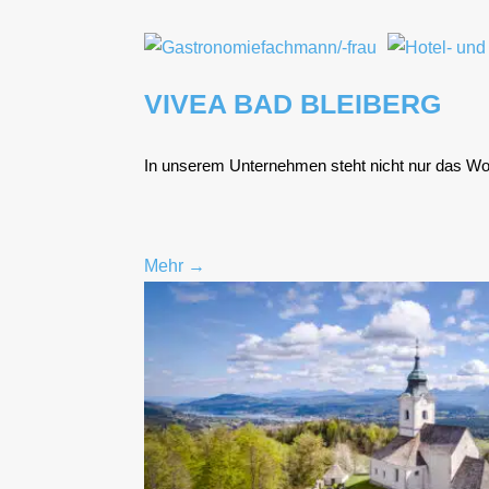
VIVEA BAD BLEIBERG
In unse­rem Unter­neh­men steht nicht nur das Wohl 
Mehr →