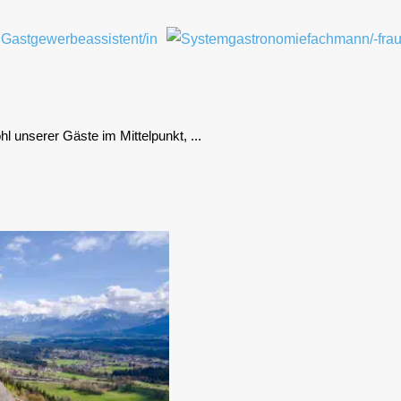
unse­rer Gäs­te im Mit­tel­punkt, ...