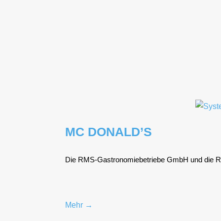
MC DONALD’S
Die RMS-Gas­tro­no­mie­be­trie­be GmbH und die R
Mehr →