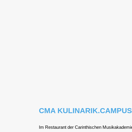
CMA KULINARIK.CAMPUS
Im Restau­rant der Car­in­thi­schen Musik­aka