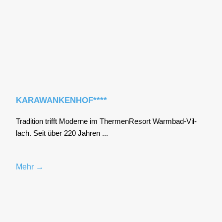
KARAWANKENHOF****
Tra­di­ti­on trifft Moder­ne im Ther­men­Re­sort Warm­bad-Vil­
lach. Seit über 220 Jah­ren ...
Mehr →