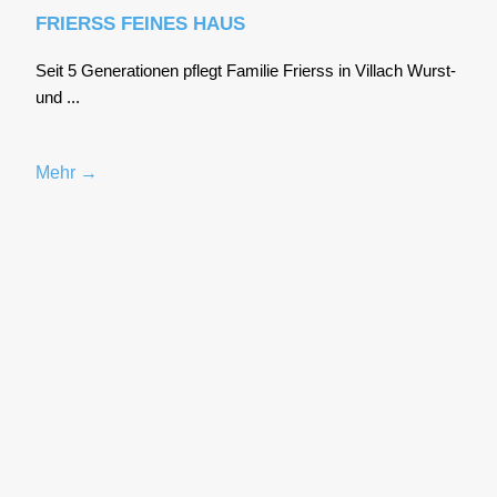
FRIERSS FEINES HAUS
Seit 5 Gene­ra­tio­nen pflegt Fami­lie Frierss in Vil­lach Wurst-
und ...
Mehr →