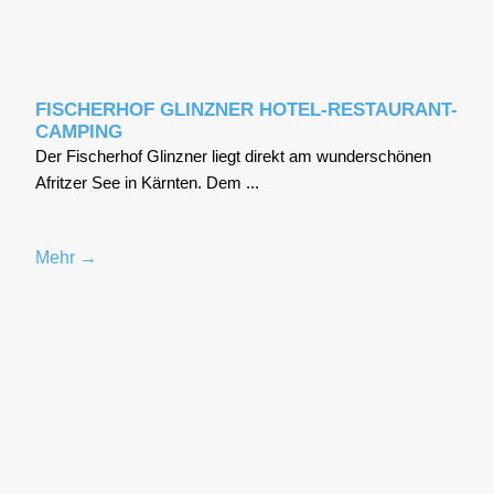
FISCHERHOF GLINZNER HOTEL-RESTAURANT-
CAMPING
Der Fischer­hof Glinz­ner liegt direkt am wun­der­schö­nen
Afrit­zer See in Kärn­ten. Dem ...
Mehr →