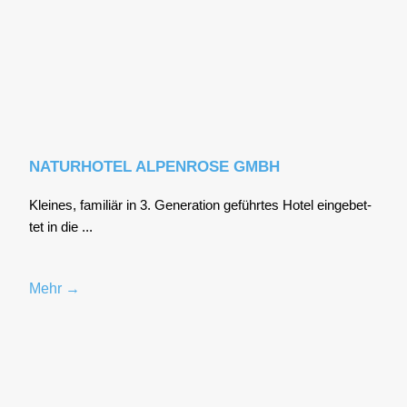
NATURHOTEL ALPENROSE GMBH
Klei­nes, fami­li­är in 3. Gene­ra­ti­on geführ­tes Hotel ein­ge­bet­
tet in die ...
Mehr →