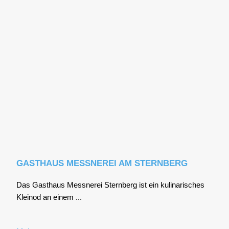
GASTHAUS MESSNEREI AM STERNBERG
Das Gast­haus Mess­ne­rei Stern­berg ist ein kuli­na­ri­sches
Klein­od an einem ...