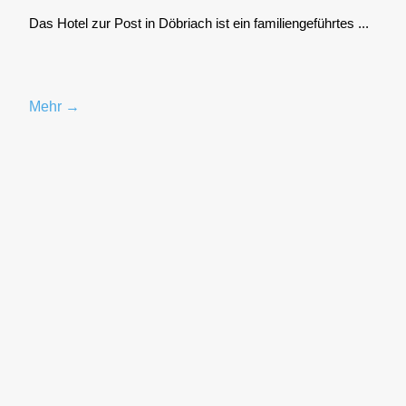
Das Hotel zur Post in Döbriach ist ein fami­li­en­ge­führ­tes ...
Mehr →