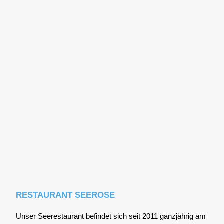
RESTAURANT SEEROSE
Unser See­re­stau­rant befin­det sich seit 2011 ganz­jäh­rig am