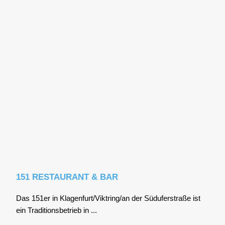
151 RESTAURANT & BAR
Das 151er in Klagenfurt/Viktring/an der Süd­ufer­stra­ße ist
ein Tra­di­ti­ons­be­trieb in ...