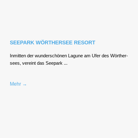
SEEPARK WÖRTHERSEE RESORT
Inmit­ten der wun­der­schö­nen Lagu­ne am Ufer des Wör­ther­
sees, ver­eint das See­park ...
Mehr →