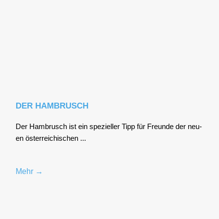
DER HAMBRUSCH
Der Ham­brusch ist ein spe­zi­el­ler Tipp für Freun­de der neu­
en öster­rei­chi­schen ...
Mehr →