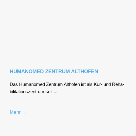
HUMANOMED ZENTRUM ALTHOFEN
Das Huma­no­med Zen­trum Alt­ho­fen ist als Kur- und Reha­
bi­li­ta­ti­ons­zen­trum seit ...
Mehr →