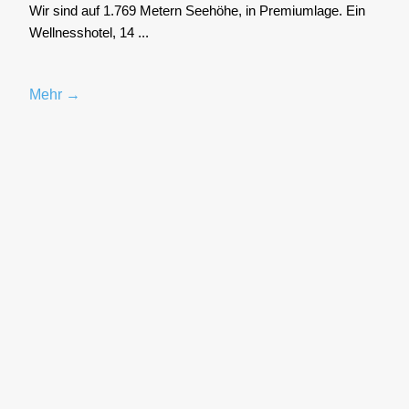
Wir sind auf 1.769 Metern See­hö­he, in Pre­mi­um­la­ge. Ein
Well­ness­ho­tel, 14 ...
Mehr →