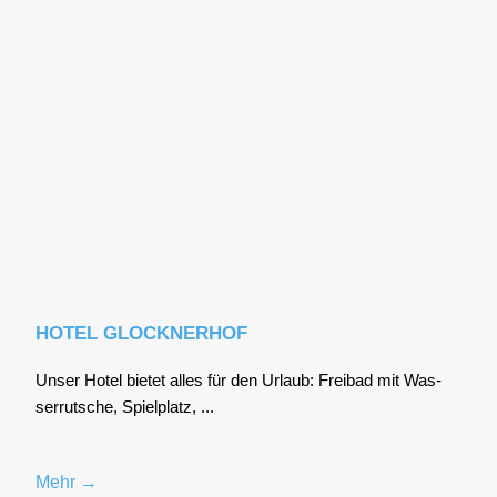
HOTEL GLOCKNERHOF
Unser Hotel bie­tet alles für den Urlaub: Frei­bad mit Was­
ser­rut­sche, Spiel­platz, ...
Mehr →