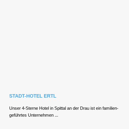
STADT-HOTEL ERTL
Unser 4‑Sterne Hotel in Spit­tal an der Drau ist ein fami­li­en­
ge­führ­tes Unter­neh­men ...