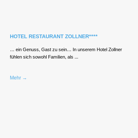
HOTEL RESTAURANT ZOLLNER****
… ein Genuss, Gast zu sein… In unse­rem Hotel Zoll­ner
füh­len sich sowohl Fami­li­en, als ...
Mehr →