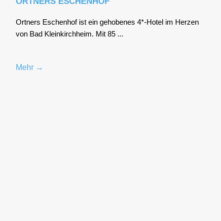
ORTNERS ESCHENHOF
Ort­ners Eschen­hof ist ein geho­be­nes 4*-Hotel im Her­zen
von Bad Klein­kirch­heim. Mit 85 ...
Mehr →