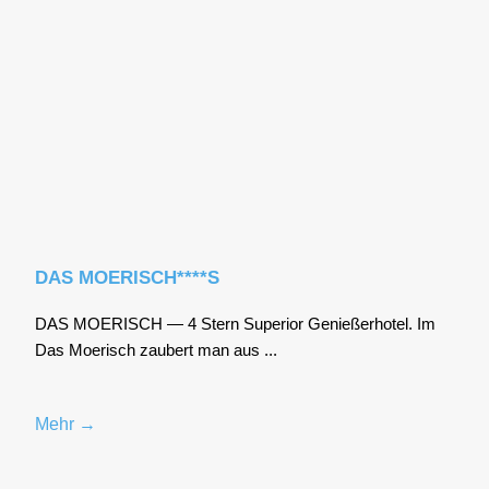
DAS MOERISCH****S
DAS MOERISCH — 4 Stern Supe­ri­or Genie­ßer­ho­tel. Im
Das Moe­risch zau­bert man aus ...
Mehr →