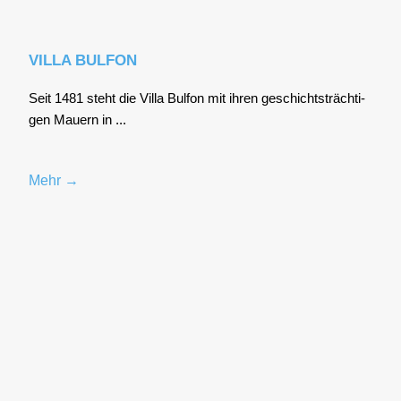
VILLA BULFON
Seit 1481 steht die Vil­la Bul­fon mit ihren geschichts­träch­ti­
gen Mau­ern in ...
Mehr →