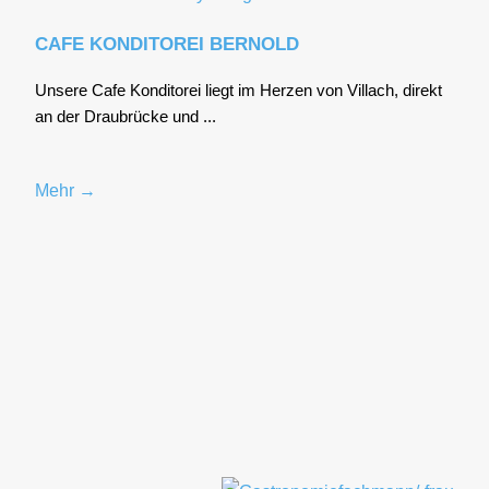
CAFE KONDITOREI BERNOLD
Unse­re Cafe Kon­di­to­rei liegt im Her­zen von Vil­lach, direkt
an der Drau­brü­cke und ...
Mehr →