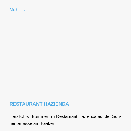
Mehr →
RESTAURANT HAZIENDA
Herz­lich will­kom­men im Restau­rant Hazi­en­da auf der Son­
nen­ter­ras­se am Faa­ker ...