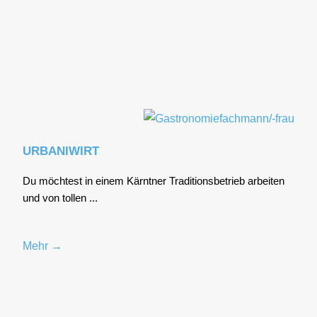
URBANIWIRT
Du möch­test in einem Kärnt­ner Tra­di­ti­ons­be­trieb arbei­ten
und von tol­len ...
Mehr →