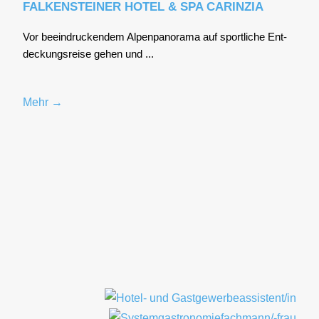
FALKENSTEINER HOTEL & SPA CARINZIA
Vor beein­dru­cken­dem Alpen­pan­ora­ma auf sport­li­che Ent­
de­ckungs­rei­se gehen und ...
Mehr →