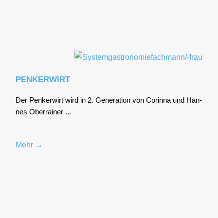
PENKERWIRT
Der Pen­ker­wirt wird in 2. Gene­ra­ti­on von Corin­na und Han­
nes Ober­rai­ner ...
Mehr →