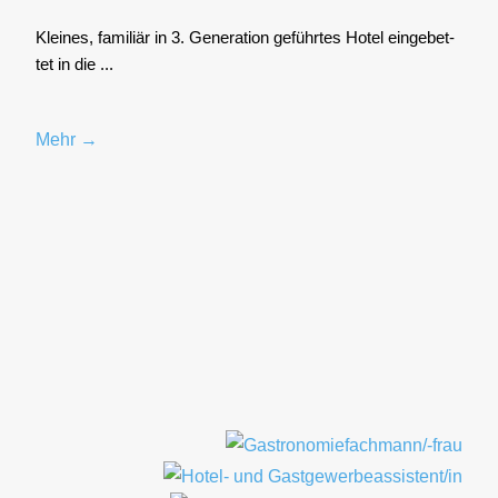
Klei­nes, fami­li­är in 3. Gene­ra­ti­on geführ­tes Hotel ein­ge­bet­
tet in die ...
Mehr →