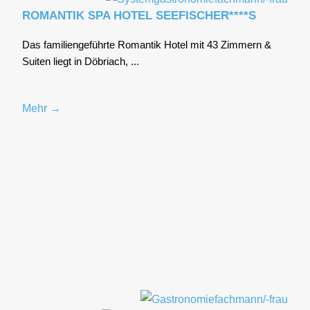
ROMANTIK SPA HOTEL SEEFISCHER****S
Das fami­li­en­ge­führ­te Roman­tik Hotel mit 43 Zim­mern &
Sui­ten liegt in Döbriach, ...
Mehr →