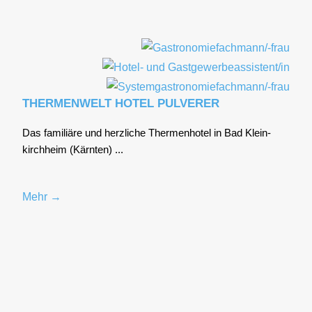
THERMENWELT HOTEL PULVERER
Das fami­liä­re und herz­li­che Ther­men­ho­tel in Bad Klein­
kirch­heim (Kärn­ten) ...
Mehr →