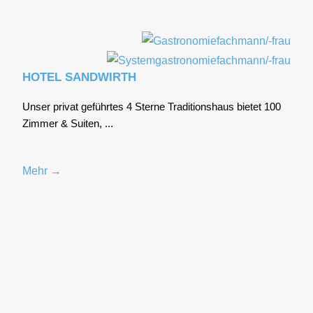
HOTEL SANDWIRTH
Unser pri­vat geführ­tes 4 Ster­ne Tra­di­ti­ons­haus bie­tet 100
Zim­mer & Sui­ten, ...
Mehr →