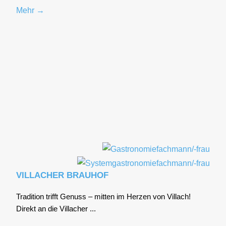
Mehr →
VILLACHER BRAUHOF
Tra­di­ti­on trifft Genuss – mit­ten im Her­zen von Vil­lach!
Direkt an die Vil­la­cher ...