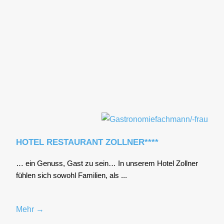
HOTEL RESTAURANT ZOLLNER****
… ein Genuss, Gast zu sein… In unse­rem Hotel Zoll­ner
füh­len sich sowohl Fami­li­en, als ...
Mehr →