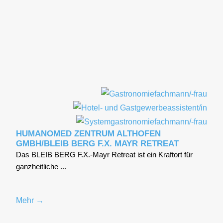
HUMANOMED ZENTRUM ALTHOFEN
GMBH/BLEIB BERG F.X. MAYR RETREAT
Das BLEIB BERG F.X.-Mayr Retre­at ist ein Kraft­ort für
ganz­heit­li­che ...
Mehr →