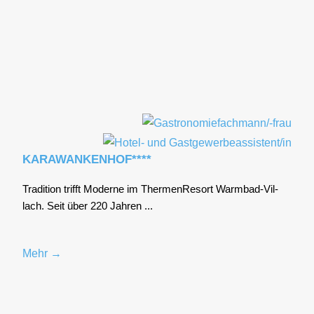
KARAWANKENHOF****
Tra­di­ti­on trifft Moder­ne im Ther­men­Re­sort Warm­bad-Vil­
lach. Seit über 220 Jah­ren ...
Mehr →