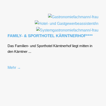
FAMILY- & SPORTHOTEL KÄRNTNERHOF****
Das Fami­li­en- und Sport­ho­tel Kärnt­ner­hof liegt mit­ten in
den Kärnt­ner ...
Mehr →