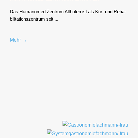
Das Huma­no­med Zen­trum Alt­ho­fen ist als Kur- und Reha­
bi­li­ta­ti­ons­zen­trum seit ...
Mehr →