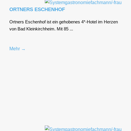
ORTNERS ESCHENHOF
Ort­ners Eschen­hof ist ein geho­be­nes 4*-Hotel im Her­zen
von Bad Klein­kirch­heim. Mit 85 ...
Mehr →